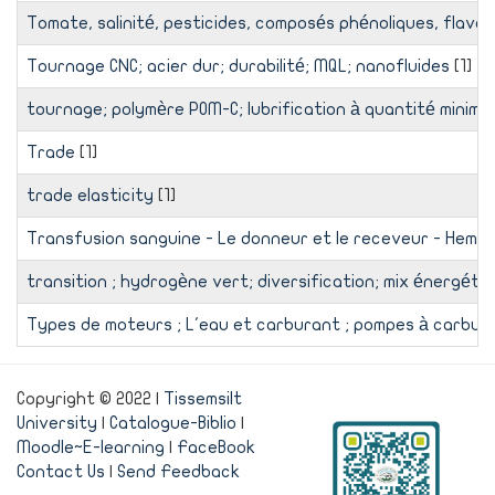
Tomate, salinité, pesticides, composés phénoliques, flavo
Tournage CNC; acier dur; durabilité; MQL; nanofluides
[1]
tournage; polymère POM-C; lubrification à quantité minimal
Trade
[1]
trade elasticity
[1]
Transfusion sanguine - Le donneur et le receveur - Hemogl
transition ; hydrogène vert; diversification; mix énergéti
Types de moteurs ; L'eau et carburant ; pompes à carburan
Copyright © 2022 |
Tissemsilt
University
|
Catalogue-Biblio
|
Moodle~E-learning
|
FaceBook
Contact Us
|
Send Feedback