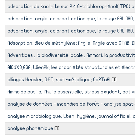
adsorption de kaolinite sur 2.4.6-trichlorophénol( TPC) cal
adsorption, argile, colorant cationique, le rouge GRL 180, 
adsorption, argile, colorant cationique, le rouge GRL 180, 
Adsorption; Bleu de méthylène; Argile; Argile avec CTAB; DRX;
Adventices , la biodiversité locale , Ammari, la productivité
AlCdX3;GGA; Wien2k; les propriétés structurales et électro
alliages Heusler; DFT; semi-métallique; Co2TaAl
[1]
Ammoide pusilla, l’huile essentielle, stress oxydant, acti
analyse de données - incendies de forêt - analyse spatial
analyse microbiologique, Lben, hygiène, journal officiel, qu
analyse phonémique
[1]