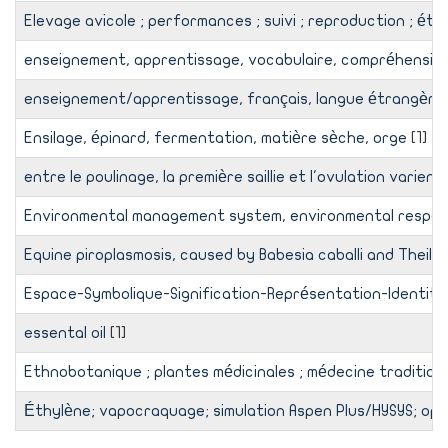
Elevage avicole ; performances ; suivi ; reproduction ; ét
enseignement, apprentissage, vocabulaire, compréhension,
enseignement/apprentissage, français, langue étrangère
Ensilage, épinard, fermentation, matière sèche, orge
[1]
entre le poulinage, la première saillie et l'ovulation varient
Environmental management system, environmental responsibi
Equine piroplasmosis, caused by Babesia caballi and Theile
Espace-Symbolique-Signification-Représentation-Identité
essental oil
[1]
Ethnobotanique ; plantes médicinales ; médecine traditionne
Éthylène; vapocraquage; simulation Aspen Plus/HYSYS; opti