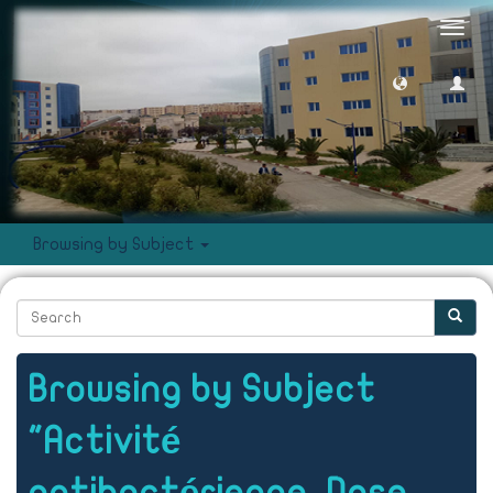
Toggl
navig
Browsing by Subject
Browsing by Subject
"Activité