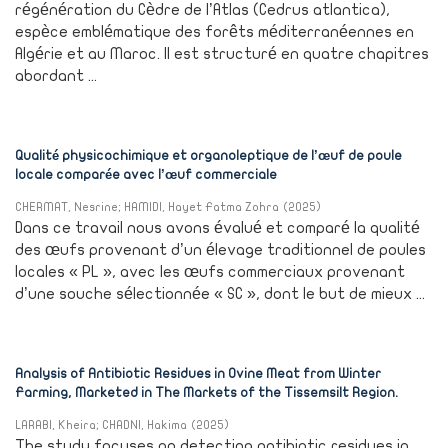
régénération du Cèdre de l’Atlas (Cedrus atlantica),
espèce emblématique des forêts méditerranéennes en
Algérie et au Maroc. Il est structuré en quatre chapitres
abordant ...
Qualité physicochimique et organoleptique de l’œuf de poule
locale comparée avec l’œuf commerciale
CHERMAT, Nesrine
;
HAMIDI, Hayet Fatma Zohra
(
2025
)
Dans ce travail nous avons évalué et comparé la qualité
des œufs provenant d’un élevage traditionnel de poules
locales « PL », avec les œufs commerciaux provenant
d’une souche sélectionnée « SC », dont le but de mieux ...
Analysis of Antibiotic Residues in Ovine Meat from Winter
Farming, Marketed in The Markets of the Tissemsilt Region.
LARABI, Kheira
;
CHADNI, Hakima
(
2025
)
The study focuses on detecting antibiotic residues in