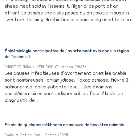
sheep meat sold in Tissemsilt, Algeria, as part of an
effort to assess the risks posed by antibiotic misuse in
livestock farming. Antibiotics are commonly used to treat
...
Épidémiologie participative de l'avortement ovin dans la région
de Tissemsilt
CHARMAT, Miloud
;
KERNAFIA, Mustapha
(
2025
)
Les causes infectieuses d’avortement chez les brebis
sont nombreuses : chlamydiose, Toxoplasmose, fièvre Q,
salmonellose, compylobacteriose… Des examens
complémentaires sont indispensables. Pour établir un
diagnostic de ...
Etude de quelques méthodes de mesure de bien être animale
Gadoum, Fatiha
;
Hamlil, Samah
(
2025
)