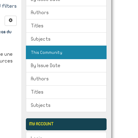
Filters
Authors
Titles
cas du
Subjects
This Community
se une
ources
By Issue Date
Authors
Titles
Subjects
MY ACCOUNT