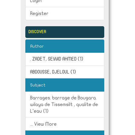
Login
Register
DISCOVER
Author
. ZADET, SEYYID AHMED (1)
ABDOUSSE, DJELOUL (1)
Subject
Barrages. barrage de Bougara.
wilaya de Tissemsilt , qualite de
L’eau (1)
... View More