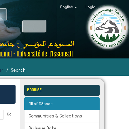
English
Login
er
Search
BROWSE
All of DSpace
Go
Communities & Collections
By Issue Date