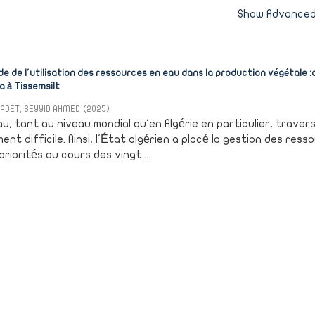
Show Advanced 
de de l'utilisation des ressources en eau dans la production végétale :
 à Tissemsilt
 ZADET, SEYYID AHMED
(
2025
)
au, tant au niveau mondial qu'en Algérie en particulier, traver
nt difficile. Ainsi, l'État algérien a placé la gestion des ress
riorités au cours des vingt ...