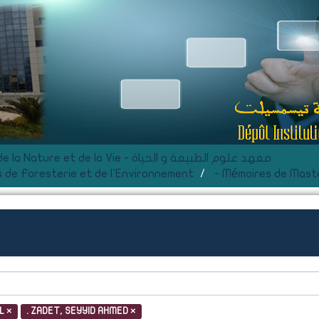
F- Institut des Sciences de la Nature et de la Vie - معهد علوم الطبيعة و الحياة
 de Foresterie et de l'Environnement
- Mémoires de Mast
L ×
. ZADET, SEYYID AHMED ×