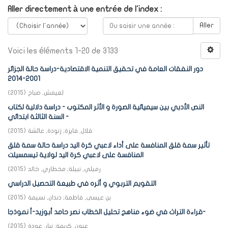
Aller directement à une entrée de l'index :
Aller
Voici les éléments 1-20 de 3133
دور النفقات العامة في تحقيق التنمية الاقتصادية-دراسة حالة الجزائر
2001-2014
لعيمش, صباح
(
2015
)
النص الأدبي بين سيميائية الصورة و الأثر المكتوب - دراسة دلالية لكتاب
السنة الثالثة ابتدائي -
قلال, فايزة
;
زنودة, عائشة
(
2015
)
تأثير سمة قلق المنافسة على أداء لاعبي كرة اليد دراسة حالة سمة قلق
المنافسة على لاعبي كرة اليد لولاية تيسمسيلت
رميلي, نبيلة
;
مخطاري, خالد
(
2015
)
التقويم التربوي و أثره في طبيعة التحصيل الدراسي
بن عيسى, فاطمة
;
دندان, نسيمة
(
2015
)
قراءة التراث في ضوء مناهج تحليل الخطاب نصر حامد أبوزيد-أ نموذجا-
عنون, كريمة
;
نبار, عودة
(
2015
)