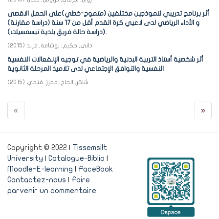
أثر برنامج تدريبي لنموذجين مختلفين (متموج-خطي)على الحمل الاقصى
و الأداء الرياضي لدى لاعيي كرة القدم أقل من 17 سنة (دراسة مقارنة)
(دراسة حالة فريق بلدية تيسمسيلت).
داني, حكيم
;
بوشامة, فريد
(
2015
)
أثر شخصية أستاذ التربية البدنية والرياضية في توجيه الإنفعالات النفسية
النفسية والتوافق الإجتماعي لدى تلاميذ المرحلة الثانوية
شاكر, الحاج
;
محرز, فتحي
(
2015
)
«
»
Copyright © 2022 |
Tissemsilt
University
|
Catalogue-Biblio
|
Moodle~E-learning
|
FaceBook
Contactez-nous
|
Faire
parvenir un commentaire