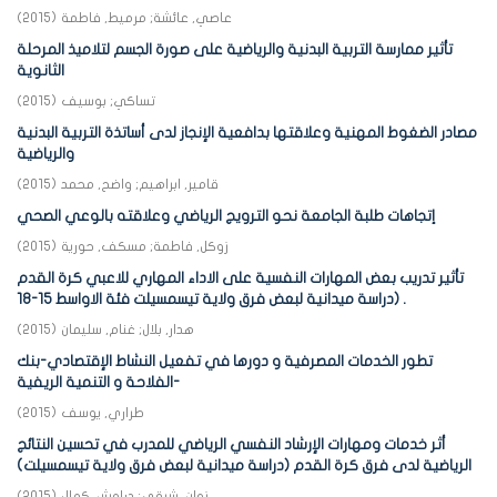
عاصي, عائشة
;
مرميط, فاطمة
(
2015
)
تأثير ممارسة التربية البدنية والرياضية على صورة الجسم لتلاميذ المرحلة
الثانوية
تساكي
;
بوسيف
(
2015
)
مصادر الضغوط المهنية وعلاقتها بدافعية الإنجاز لدى أساتذة التربية البدنية
والرياضية
قامير, ابراهيم
;
واضح, محمد
(
2015
)
إتجاهات طلبة الجامعة نحو الترويج الرياضي وعلاقته بالوعي الصحي
زوكل, فاطمة
;
مسكف, حورية
(
2015
)
تأثير تدريب بعض المهارات النفسية على الاداء المهاري للاعبي كرة القدم
(دراسة ميدانية لبعض فرق ولاية تيسمسيلت فئة الاواسط 15-18 .
هدار, بلال
;
غنام, سليمان
(
2015
)
تطور الخدمات المصرفية و دورها في تفعيل النشاط الإقتصادي-بنك
الفلاحة و التنمية الريفية-
طراري, يوسف
(
2015
)
أثر خدمات ومهارات الإرشاد النفسي الرياضي للمدرب في تحسين النتائج
الرياضية لدى فرق كرة القدم (دراسة ميدانية لبعض فرق ولاية تيسمسيلت)
زوان, شرقي
;
دراوش, كمال
(
2015
)