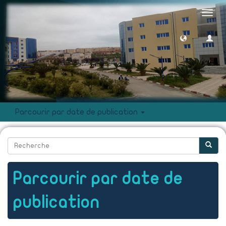
Toggl
navig
Parcourir par date de publication
Parcourir par date de
publication