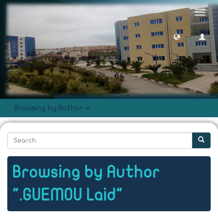
Toggl
navig
Browsing by Author
Browsing by Author
".GUEMOU Laid"