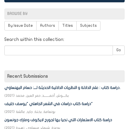
BROWSE BY
By Issue Date
Authors
Titles
Subjects
Search within this collection:
Go
Recent Submissions
دراسة كتاب : علم الدلالة و النظريات الدلالية الحديثة لـــ: حسام البهنساوي.
بكـــــوش, أحمـــــــــد
;
حمر العين, محمد
(
2021
)
دراسة كتاب دراسات في الشعر الجاهلي "يوسف خليف"
بونعامة, بختة
;
جايد, عائشة
(
2021
)
دراسة كتاب الاستعارات التي نحيا بها لجورج لايكوف ومارك جونسون
بوعزة, شيماء
;
ميساوي, زهيرة
(
2021
)