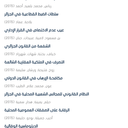
رباس, محمد
;
بلعيد, أحمد
(
2015
)
سلطات الضبط القطاعية في الجزائر
بلاحة, عماد
(
2015
)
عيب عدم الاختصاص في القرار الإداري
بن مسعود, لامية
;
عبيدات, حنان
(
2015
)
الشفعة من القانون الجزائري
خياف, بختة
;
شهات, شهرزاد
(
2015
)
التصرف في الملكية العقارية الشائعة
زوخ, فتيحة
;
ورشان, سليمة
(
2015
)
مكافحة الإرهاب في القانون الدولي
عون, محمد
;
علام, الطيب
(
2015
)
النظام القانوني للمجالس الشعبية المحلية في الجزائر
ديلم, يمينة
;
هدار, سمية
(
2015
)
الرقابة على الصفقات العمومية المحلية
أديب, جميلة
;
بودو, حليمة
(
2015
)
الدبلوماسية الوقائية