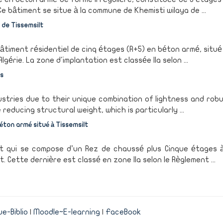
 bâtiment se situe à la commune de Khemisti wilaya de ...
 de Tissemsilt
âtiment résidentiel de cinq étages (R+5) en béton armé, situé
gérie. La zone d'implantation est classée IIa selon ...
es
dustries due to their unique combination of lightness and rob
educing structural weight, which is particularly ...
ton armé situé à Tissemsilt
nt qui se compose d’un Rez de chaussé plus Cinque étages 
t. Cette dernière est classé en zone IIa selon le Règlement ...
e-Biblio
|
Moodle~E-learning
|
FaceBook