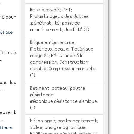
.
Bitume oxydé ; PET;
Prplast,noyeux des dattes
clé pour
;pénétrabilité; point de
ramollissement; ductilité (1)
gétique
Brique en terre crue;
Matériaux locaux; Matériaux
les que
recyclés; Résistance à la
..
compression; Construction
durable; Compression manuelle.
(1)
ans les
Bâtiment; poteau; poutre;
...
résistance
mécanique;résistance sismique.
(1)
peuvent
..
béton armé; contreventement;
voiles; analyse dynamique;
etteurs