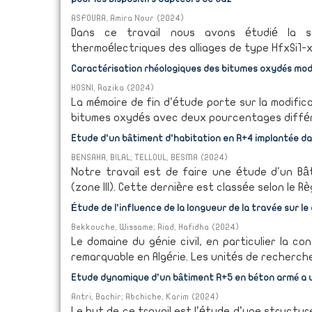
ASFOURA, Amira Nour
(
2024
)
Dans ce travail nous avons étudié la sta
thermoélectriques des alliages de type HfxSi1-x
Caractérisation rhéologiques des bitumes oxydés mod
HOSNI, Razika
(
2024
)
La mémoire de fin d’étude porte sur la modifi
bitumes oxydés avec deux pourcentages différe
Etude d’un bâtiment d’habitation en R+4 implantée da
BENSAHA, BILAL
;
TELLOUL, BESMA
(
2024
)
Notre travail est de faire une étude d'un Bâ
(zone III). Cette dernière est classée selon le R
Étude de l’influence de la longueur de la travée sur
Bekkouche, Wissame
;
Riad, Hafidha
(
2024
)
Le domaine du génie civil, en particulier la
remarquable en Algérie. Les unités de recherche 
Etude dynamique d’un bâtiment R+5 en béton armé a us
Antri, Bachir
;
Abchiche, Karim
(
2024
)
Le but de ce travail est l’étude d’une structu