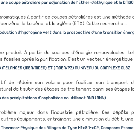
ne coupe pétrolière par adjonction de l’Ether-diéthylique et le DMSO
 aromatiques à partir de coupes pétrolières est une méthode 
benzène, le toluène, et le xylène (BTX). Cette recherche ...
duction d’hydrogène vert dans la prospective d’une transition éner
e produit à partir de sources d'énergie renouvelables, tel
s fossiles après la purification. C'est un vecteur énergétique .
X MELANGES (MEA/MDEA) ET (MDEA/PZ) AU NIVEAU DU COMPLEXE GL3Z
tif de réduire son volume pour faciliter son transport d
aturel doit subir des étapes de traitement parmi ses étapes la 
on des précipitations d'asphaltène en utilisant RNA (ANN)
oblème majeur dans l'industrie pétrolière. Ces dépôts 
t autres équipements, entraînant une diminution du débit, une .
s Thermos- Physique des Alliages de Type HfxSi1-xO2, Composes Prom