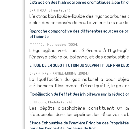
Extraction des hydrocarbures aromatiques à partir d’u
BAKHTAOUI, Sihem
(
2024
)
L'extraction liquide-liquide des hydrocarbures
isoler des composés de haute valeur tels que le 
Approche comparative des différentes sources de pro
efficiente
MAARADJI, Noureddine
(
2024
)
L'hydrogène vert fait référence à l'hydrogèn
l'énergie solaire ou éolienne, et des combustible
ETUDE DE LA SUBSTITUTION DU SOLVANT MDEA PAR DEU
CHERIF, NAZIH KAMEL-EDDINE
(
2024
)
La liquéfaction du gaz naturel a pour objec
méthaniers. Mais avant d’être liquéfié, le gaz n
Modélisation de l'effet des inhibiteurs sur la réducti
Chikhoune, khalida
(
2024
)
Les dépôts d'asphaltène constituent un pr
s'accumuler dans les pipelines, les réservoirs e
Etude Exhaustive de Première Principe des Propriété
pour les Dispositifs Capteurs de Gaz