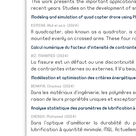
This work presents the important applications 
recent years. Studies on the development of sm
Modeling and simulation of quad copter drone using PI
KEMCHA, Abd el aziz
(
2024
)
A quadcopter, also known as a quadrotor, is 
mounted evenly on crossed arms. These four rotors
Calcul numérique du facteur d’intensité de contrainte
BIZ, MOHAMED
(
2024
)
La fissure est un défaut ou une discontinuité
de contraintes internes ou externes, Il Y'a bea
Modélisation et optimisation des critères énergétique
BENAFIA, Chaimaa
(
2024
)
Dans les matériaux d'ingénierie, les polymères 
raison de leurs propriétés uniques et exception
Analyse statistique des paramètres de lubrification à q
CHERGUI, Mohamed
(
2024
)
Dans l'optique d'améliorer la durabilité d
lubrification à quantité minimale, MQL. Actuellem