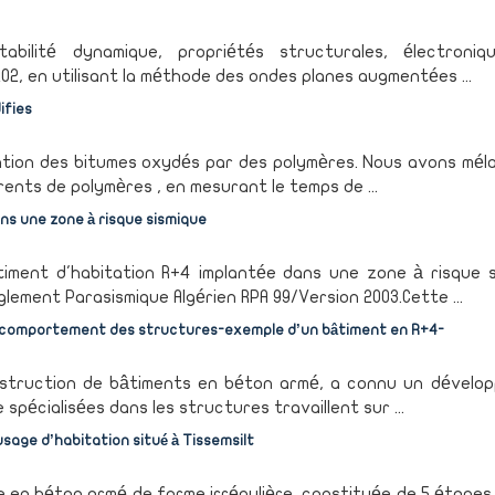
bilité dynamique, propriétés structurales, électroniq
O2, en utilisant la méthode des ondes planes augmentées ...
ifies
cation des bitumes oxydés par des polymères. Nous avons mél
nts de polymères , en mesurant le temps de ...
ns une zone à risque sismique
timent d'habitation R+4 implantée dans une zone à risque s
èglement Parasismique Algérien RPA 99/Version 2003.Cette ...
 le comportement des structures-exemple d’un bâtiment en R+4-
 construction de bâtiments en béton armé, a connu un dévelo
spécialisées dans les structures travaillent sur ...
age d’habitation situé à Tissemsilt
re en béton armé de forme irrégulière, constituée de 5 étages