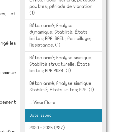
ETABS; radier général; poteaux;
poutres; période de vibration
(1)
ues, et
Béton armé; Analyse
dynamique; Stabilité; États
limites; RPA; BAEL; Ferraillage;
angé les
Résistance. (1)
Béton armé; Analyse sismique;
Stabilité structurelle; États
limites; RPA 2024. (1)
ismique
Béton armé; Analyse sismique;
Stabilité; États limites; RPA. (1)
ppement
... View More
Date Issued
2020 - 2025 (227)
 et d’un