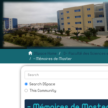
DSpace Home
- Mémoires de Master
Search DSpace
This Community
- Mémoires de Maste