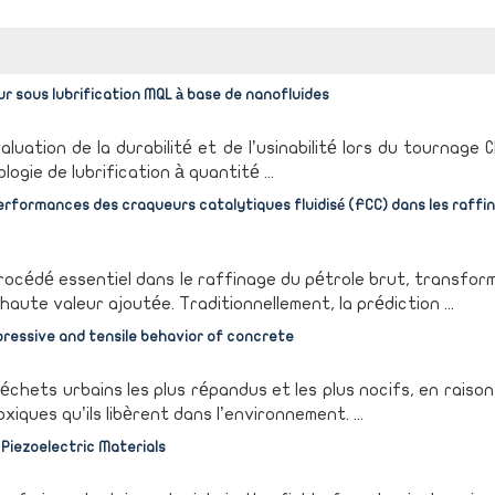
ur sous lubrification MQL à base de nanofluides
uation de la durabilité et de l’usinabilité lors du tournage 
ologie de lubrification à quantité ...
erformances des craqueurs catalytiques fluidisé (FCC) dans les raffin
procédé essentiel dans le raffinage du pétrole brut, transfor
aute valeur ajoutée. Traditionnellement, la prédiction ...
pressive and tensile behavior of concrete
chets urbains les plus répandus et les plus nocifs, en raison
ques qu’ils libèrent dans l’environnement. ...
 Piezoelectric Materials