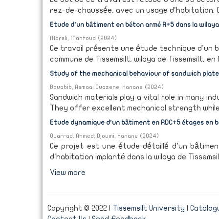
rez-de-chaussée, avec un usage d’habitation. Ce
Etude d’un bâtiment en béton armé R+5 dans la wilaya
Morsli, Mahfoud
(
2024
)
Ce travail présente une étude technique d'un b
commune de Tissemsilt, wilaya de Tissemsilt, en Al
Study of the mechanical behaviour of sandwich plat
Bouabib, Asmaa
;
Ouazene, Hanane
(
2024
)
Sandwich materials play a vital role in many in
They offer excellent mechanical strength while r
Etude dynamique d’un bâtiment en RDC+5 étages en bé
Ouarrad, Ahmed
;
Djoumi, Hanane
(
2024
)
Ce projet est une étude détaillé d’un bâtime
d’habitation implanté dans la wilaya de Tissemsil
View more
Copyright © 2022 |
Tissemsilt University
|
Catalogu