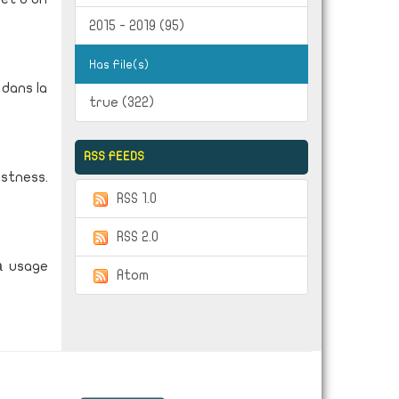
2015 - 2019 (95)
Has File(s)
 dans la
true (322)
RSS FEEDS
ustness.
RSS 1.0
RSS 2.0
à usage
Atom