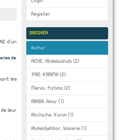
Login
Register
DISCOVER
CNC d’un
Author
eries de
AICHE, Abdelwahab (2)
FAID, KARIMA (2)
mant les
Menia, Fatima (2)
ABADA, Amar (1)
 de leur
Abchiche, Karim (1)
Abdeldjebbar, Yassine (1)