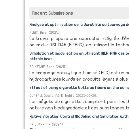
Recent Submissions
Analyse et optimisation de la durabilité du tournage d
ALEM, Amel
(
2025
)
Ce travail propose une approche intégrée d’éval
acier dur AISI 1045 (52 HRC), en utilisant la techn
Simulation et modélisation en utilisant MLP-RNA des p
pétrole brut
FRIKECHE, Sara
(
2025
)
Le craquage catalytique fluidisé (FCC) est un 
hydrocarbures lourds en produits légers à plus h
Effect of using cigarette butts as fibers on the com
DJABALI, Oualid
;
AZI K, halifa
(
2025-09-29
)
Les mégots de cigarettes comptent parmi les dé
nature non biodégradable et des substances toxi
Active Vibration Control Modeling and Simulation with
FAID, KARIMA
(
2024
)