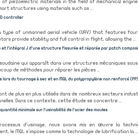
of piezoelectric materials in the field of mechanical engine
art structures using materials such as ...
D controller
a type of unmanned aerial vehicle (UAV) that features four
 provide stability and full control in flight, allowing the ...
 et l’intégral J d’une structure fissurée et réparée par patch composi
 soudaine qui apparaît dans une structures mécaniques sous
ucoup de méthodes pour réparer les pièces ...
s lors du tournage à sec et en MQL du polypropylène non renforcé (PP
sont de plus en plus utilisés dans de nombreux secteurs indust
nelles. Dans ce contexte, cette étude se concentre ...
uantité minimale sur l’usinabilité de l’acier des moules
u processus d'usinage, nous avons mis en œuvre la techn
ent, le MQL s'impose comme la technologie de lubrification la ...