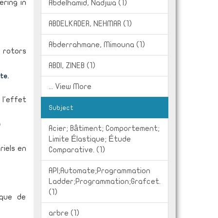
ering in
Abdelhamid, Nadjwa (1)
ABDELKADER, NEHMAR (1)
Abderrahmane, Mimouna (1)
 rotors
ABDI, ZINEB (1)
te.
... View More
 l'effet
Subject
)
Acier; Bâtiment; Comportement;
Limite Élastique; Étude
riels en
Comparative. (1)
API;Automate;Programmation
Ladder;Programmation;Grafcet.
(1)
ique de
arbre (1)