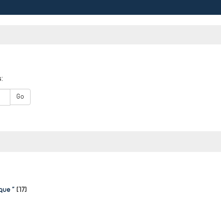
:
Go
que "
[17]