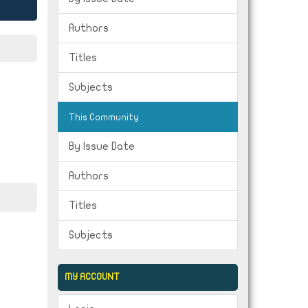
Authors
Titles
Subjects
This Community
By Issue Date
Authors
Titles
Subjects
MY ACCOUNT