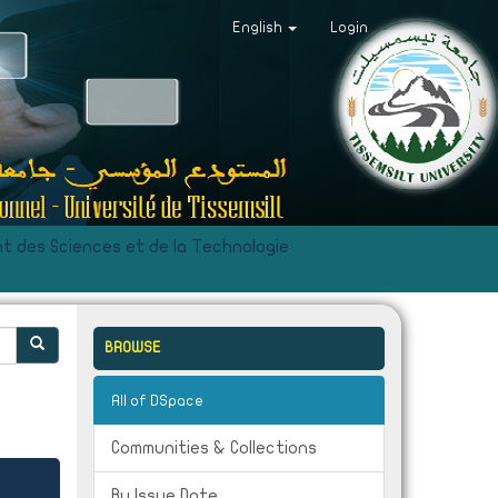
English
Login
 des Sciences et de la Technologie
BROWSE
All of DSpace
Communities & Collections
By Issue Date