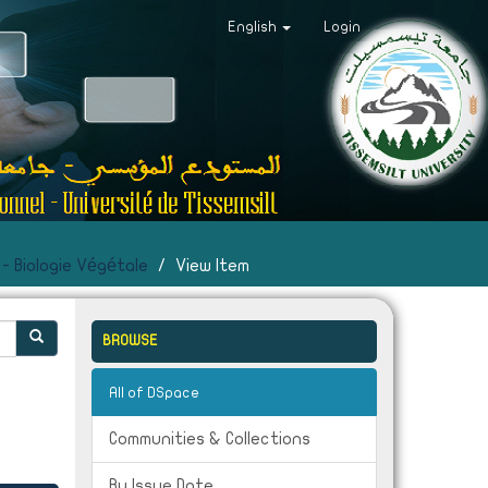
English
Login
- Biologie Végétale
View Item
BROWSE
All of DSpace
Communities & Collections
By Issue Date