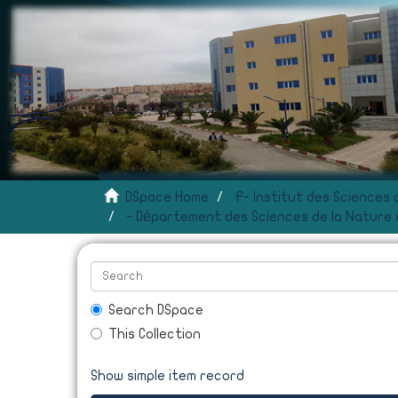
DSpace Home
- Département des Sciences de la Nature e
Search DSpace
This Collection
Show simple item record