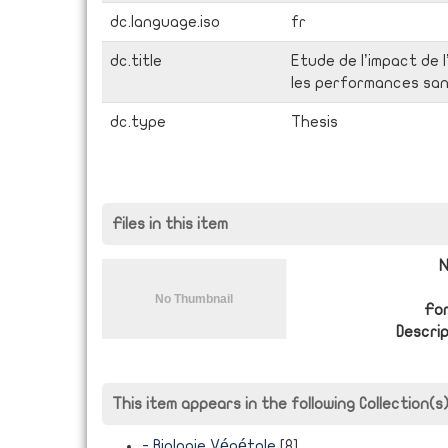
dc.language.iso
fr
dc.title
Etude de l’impact de l
les performances san
dc.type
Thesis
Files in this item
N
Fo
Descrip
This item appears in the following Collection(s
- Biologie Végétale
[8]