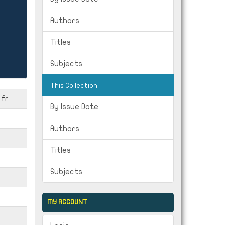
Authors
Titles
Subjects
This Collection
fr
By Issue Date
Authors
Titles
Subjects
MY ACCOUNT