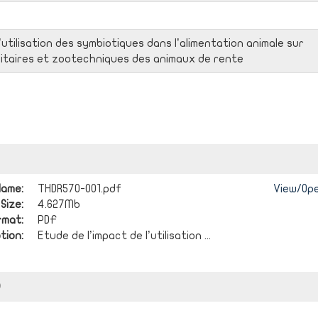
’utilisation des symbiotiques dans l’alimentation animale sur
itaires et zootechniques des animaux de rente
ame:
THDR570-001.pdf
View/
Op
Size:
4.627Mb
rmat:
PDF
tion:
Etude de l’impact de l’utilisation ...
)