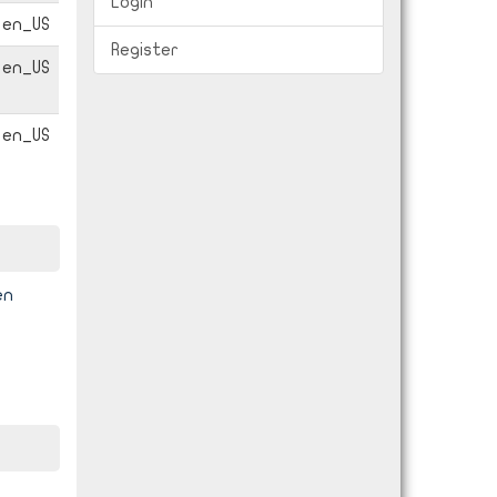
Login
en_US
Register
en_US
en_US
en