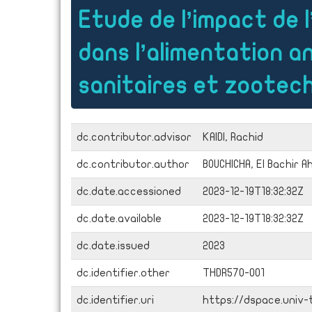
Etude de l’impact de l
dans l’alimentation a
sanitaires et zootec
dc.contributor.advisor
KAIDI, Rachid
dc.contributor.author
BOUCHICHA, El Bachir 
dc.date.accessioned
2023-12-19T18:32:32Z
dc.date.available
2023-12-19T18:32:32Z
dc.date.issued
2023
dc.identifier.other
THDR570-001
dc.identifier.uri
https://dspace.univ-