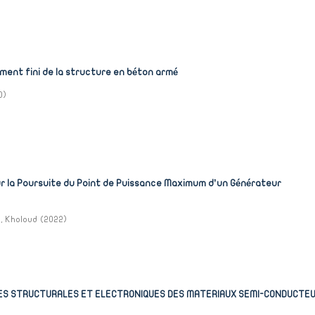
ément fini de la structure en béton armé
0
)
ur la Poursuite du Point de Puissance Maximum d’un Générateur
, Kholoud
(
2022
)
ES STRUCTURALES ET ELECTRONIQUES DES MATERIAUX SEMI-CONDUCTEU