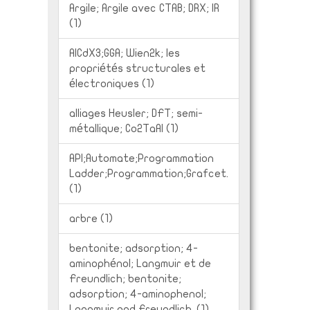
Argile; Argile avec CTAB; DRX; IR
(1)
AlCdX3;GGA; Wien2k; les
propriétés structurales et
électroniques (1)
alliages Heusler; DFT; semi-
métallique; Co2TaAl (1)
API;Automate;Programmation
Ladder;Programmation;Grafcet.
(1)
arbre (1)
bentonite; adsorption; 4-
aminophénol; Langmuir et de
Freundlich; bentonite;
adsorption; 4-aminophenol;
Langmuir and Freundlich. (1)