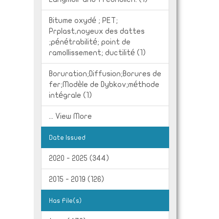
Bitume oxydé ; PET;
Prplast,noyeux des dattes
;pénétrabilité; point de
ramollissement; ductilité (1)
Boruration;Diffusion;Borures de
fer;Modèle de Dybkov;méthode
intégrale (1)
... View More
Date Issued
2020 - 2025 (344)
2015 - 2019 (126)
Has File(s)