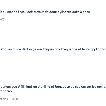
écoulement trubulent autour de deux cylindres cote à cote
2017
)
stiques d'une décharge électrique radiofréquence et leurs applicati
dynamique d'élimination d'aniline et benzoate de sodium sur les com
t activé
elislam
(
2021
)