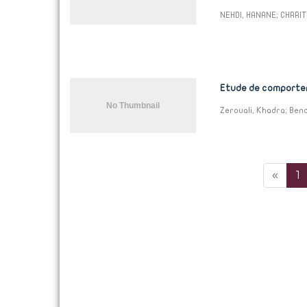
NEHDI, HANANE
;
CHRRIT
Etude de comportem
Zerouali, Khadra
;
Bend
«
1