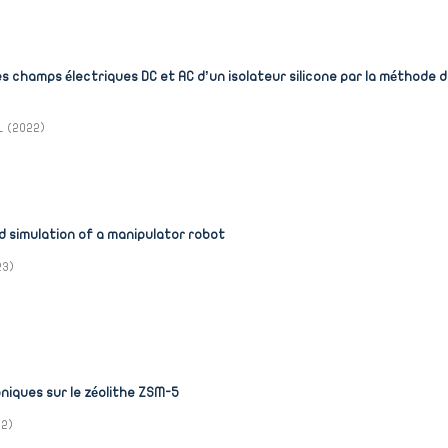
s champs électriques DC et AC d’un isolateur silicone par la méthode 
L
(
2022
)
d simulation of a manipulator robot
23
)
oniques sur le zéolithe ZSM-5
22
)