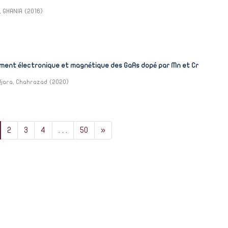
, GHANIA
(
2016
)
ent électronique et magnétique des GaAs dopé par Mn et Cr
jara, Chahrazad
(
2020
)
2
3
4
. . .
50
»