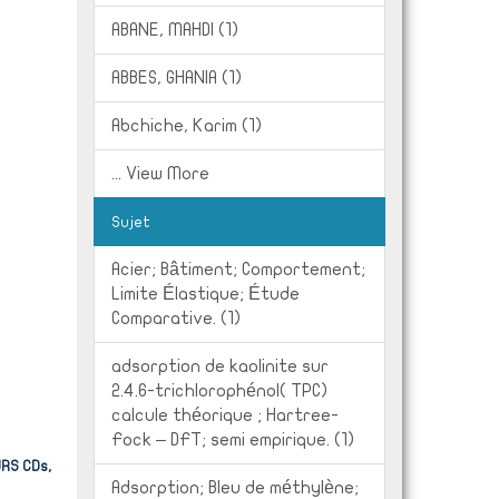
ABANE, MAHDI (1)
ABBES, GHANIA (1)
Abchiche, Karim (1)
... View More
Sujet
Acier; Bâtiment; Comportement;
Limite Élastique; Étude
Comparative. (1)
adsorption de kaolinite sur
2.4.6-trichlorophénol( TPC)
calcule théorique ; Hartree-
Fock – DFT; semi empirique. (1)
RS CDs,
Adsorption; Bleu de méthylène;