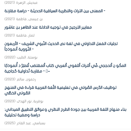
عبديش, الزهرة
(
2021
)
المعنى بين التراث والنظرية السياقية الحديثة - دراسة مقارنة -
بن عيسى, فاطمة
(
2021
)
معايير الترجيح في توجيه الدلالة عند الطاهر بن عاشور
لصار, فاطمة
(
2021
)
تجليات الفعل التداولي في لغة نص الحديث النّبوي الشريف - الأربعون
النّووية أنموذجاً -
بوستة, الطيب
(
2022
)
المكُو ن اّلحججي فّي اّلتراث اّللغوي اّلعربي كتاب اّلمقتضب لّلمبُرَّ د أّنموذجًا
- مقاربة تّداولية حّجاجية –ّ
رحمون, سالم
(
2023
)
توظيف الدّرس الصّوتي في تعليمية اللّغة العربية قراءة في المنهج
الصّوتي الخطّي
بوقربة, نور الهدى
(
2023
)
بناء منهاج اللغة العربية بين جودة الطرح النظري وعوائق التطبيق الميداني:
دراسة وصفية تحليلية
بسباسي, عبد القادر
(
2025
)