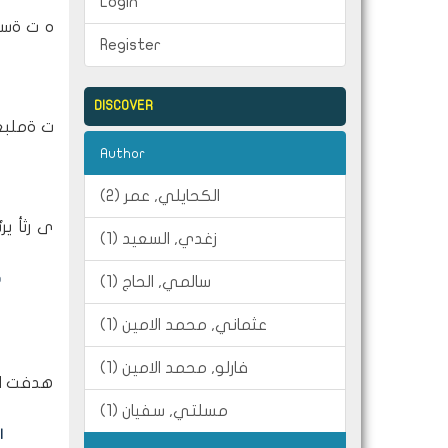
Login
ه ت ةسار
Register
DISCOVER
ت ةملبعل
Author
الكحايلي, عمر (2)
ى رثأ ير
زغدي, السعيد (1)
د
سالمي, الحاج (1)
عثماني, محمد الامين (1)
فارلو, محمد الامين (1)
هدفت الد
مسلتي, سفيان (1)
ا