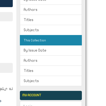
Authors
Titles
Subjects
This Collection
By Issue Date
Authors
Titles
Subjects
ته ىلع 
MY ACCOUNT
د