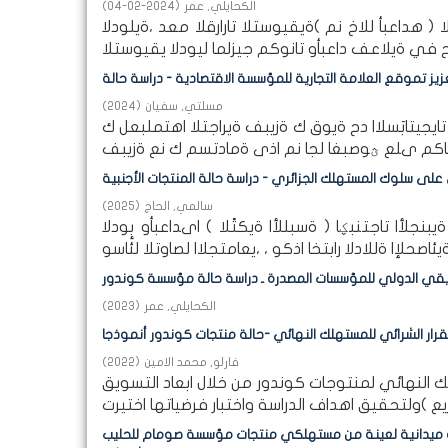
الكحايلي, عمر
(
2024-02-04
)
ا ( هداعبأ للاخ نم )ةيقيوستلا تارارقلا معد ،ةيلودلا
مسلتي, سفيان
(
2024
)
جيتابَسلاا دح ةيوق ك ةزيبف ةيراجتلا اهتملبعل ك
ي على سلوك المستهلك الجزائري - دراسة حالة المنتجات الأجنبية
سالمي, الحاج
(
2025
)
جلأا تاجتنبؼا ( ةسبللأا ةيكتًلا ) اىداعبأو بٕودلا
يقي الدولي للمؤسسات المصدرة ـ دراسة حالة مؤسسة كوندور
الكحايلي, عمر
(
2023
)
فارلو, محمد الامين
(
2022
)
 النهائي لمنتوجات كوندور من خلال ابعاد التسويق
اسة ميدانية لعينة من مستهلكي منتجات مؤسسة صومام للحليب