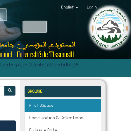
English
Login
C- Faculté des Sciences Economiques, Commerciales et des Sciences de Gestion - كلية العلوم الاقتصادية التجاري
BROWSE
All of DSpace
Communities & Collections
By Issue Date