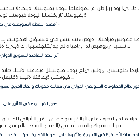
دلا لىإ رود زاربإ ظن ام تامولعلما ليودلا يقيوستلا ،ةيلخادلا تلاجسل
ةيقيوستلا تارابختسلاا ،ليودلا قيوستلا ثوبح في ةيلاعف داعبأو تانوكم جيزلما ليودلا يقيوستلا ...
أهمية اليقظة التسويقية في تعزيز تموقع العلامة التجارية للمؤسسة الاقتصادية - دراسة حالة -
ا عقوبس ةيراجتلا أ ةروص ءانب ليبس في ةسسؤبؼا اهجهتنت بٍلا تاي
تسبؼا اىروهبص لذا ابؽاصيا ه نم ؼد بْكلهتسبؼا ، ك ةينىذ ةناكم ىلع ؿوصبغا لجا نم اذى ةمادتسم ك نع ةزيبف ...
أثر البيئة الثقافية للتسويق الدول
ئازبعا كلهتسبؼا ؾولس ىلع بٕودلا قيوستلل ةيفاقثلا ةئيبلا هابذ ةيبن
قيوستلل ةيفاقثلا ةئيبلا ةقلبعل ةيئاصحلإا ةللادلا رابتخا اذكو ، ،يعامتجلاا لصاوتلا لئاسو ...
ور نظام المعلومات التسويقي الدولي في فعالية مكونات وابعاد المزيج التسو
دور الفيسبوك في التأثير على القرار الشرائي للمستهلك النهائي -حالة منتجات كوندور أنموذجا-
راسة الى التعرف على اثر الفيسبوك على القرار الشرائي للمستهلك
عبر الفيسبوك والمتمثلة في (المنتج ،التسعير ،الترويج،التوزيع )ولتحقيق اهداف الدراسة واختبار فرضياتها اختيرت ...
لممارسات الأخلاقية في التسويق وتأثيرها على الصورة الذهنية للمؤسسة - در