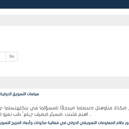
Go
سياسات التسويق الدولية
ةيكذلا فتاوهلل ةعنصلما ةيبنجلأا تاسسؤلما في ينكلهتسلما ىدل 
اهنم قثبنت ،ةيسيئر ةيضرف ىلع ً ءانب تعزو ةنابتسا ةينوتركلإ الهلاخ نم انلصح باجتسا ىلع ة 1936 ...
ور نظام المعلومات التسويقي الدولي في فعالية مكونات وأبعاد المزيج التسو