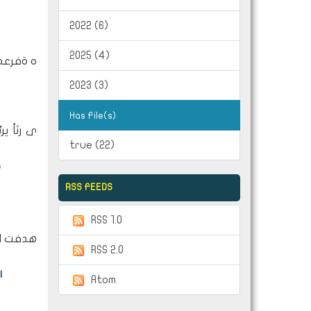
2022 (6)
2025 (4)
ه ةفرعم 
2023 (3)
Has File(s)
ى رثأ ير
true (22)
د
RSS FEEDS
RSS 1.0
هدفت الد
RSS 2.0
ا
Atom