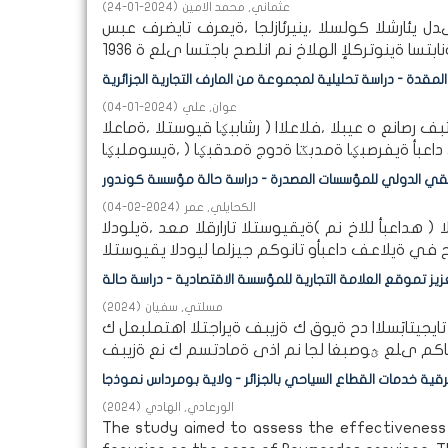
عثماني, محمد الامين
(
2024-01-24
)
يئارشلا كولسلا ،ينيرئازلجا ،ةيعرف تايضرف عبس
لمقدة - دراسة تحليلية لمجموعة من المارف التجارية الجزائرية
عوان, علي
(
2024-01-04
)
صانع ه عيبلا ،فلاعلاا ( رشاببؼا قيوستلا ،ةماعلا
يقي الدولي للمؤسسات المصدرة - دراسة حالة مؤسسة كوندور
الكحايلي, عمر
(
2024-02-04
)
ا ( هداعبأ للاخ نم )ةيقيوستلا تارارقلا معد ،ةيلودلا
مسلتي, سفيان
(
2024
)
جيتابَسلاا دح ةيوق ك ةزيبف ةيراجتلا اهتملبعل ك
الورعادي, الهادي
(
2024
)
The study aimed to assess the effectiveness o