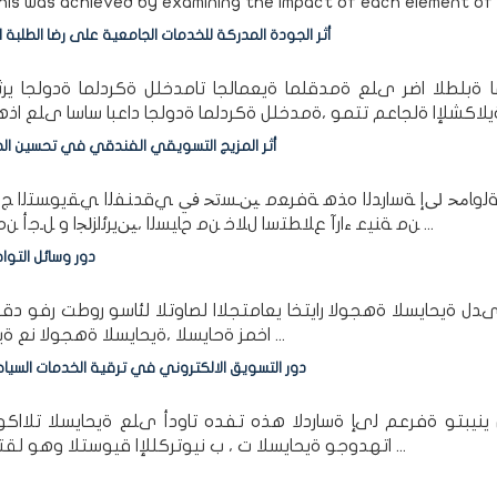
is was achieved by examining the impact of each element of .
أثر الجودة المدركة للخدمات الجامعية على رضا الطلبة 
ا ةبلطلا اضر ىلع ةمدقلما ةيعمالجا تامدخلل ةكردلما ةدولجا ي
أثر المزيج التسويقي الفندقي في تحسين الصور
وﺎﳏ ﱃإ ﺔﺳارﺪﻟا ﻩﺬﻫ ﺔﻓﺮﻌﻣ ﲔـﺴﲢ ﰲ ﻲﻗﺪﻨﻔﻟا ﻲﻘﻳﻮﺴﺘﻟا ﺞﻳﺰﳌا ﺮﺻ
ﻦﻣ ﺔﻨﻴﻋ ءارآ عﻼﻄﺘﺳا لﻼﺧ ﻦﻣ حﺎﻴﺴﻟا ،ﲔﻳﺮﺋاﺰﳉا و ﻞـﺟأ ﻦﻣ ﺔﻧﺎﺒﺘـﺳإ داﺪـﻋإ ﰎ ﻚـﻟذ ﻖـﻴﻘﲢ ﻢــﻀﺗ ةﺮــﺴﻴﻣ ﺔــﻨﻴﻋ ...
دور وسائل التوا
ل ةيحايسلا ةهجولا رايتخا يعامتجلاا لصاوتلا لئاسو روطت رفو دقو ،ي
اخمز ةحايسلا ،ةيحايسلا ةهجولا نع ةينهذ روص نيوكتو تامولعم لصاوتلا لئاسو يرثتأ ةيلالحا ...
دور التسويق الالكتروني في ترقية الخدمات السياح
ينيبتو ةفرعم لىإ ةساردلا هذه تفده تاودأ ىلع ةيحايسلا تلااكولا
اتهدوجو ةيحايسلا ت ، ب نيوتركللإا قيوستلا وهو لقتسلما يرغتلما ،ليالحا انتقو في ةغلبا ةيهمأ نلاكشي ...