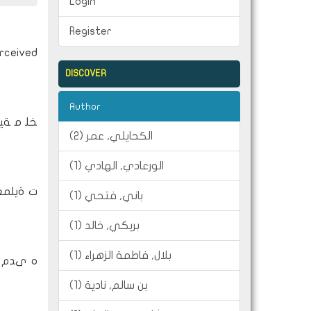
Login
Register
erceived
DISCOVER
Author
ﺨﻠ ﻣ ﺔﻴ
الكحايلي, عمر (2)
الورعادي, الهادي (1)
ت ةيلمع 
باني, فتحي (1)
بريكي, خالد (1)
بلال, فاطمة الزهراء (1)
ه ىدم رث
بن سالم, نادية (1)