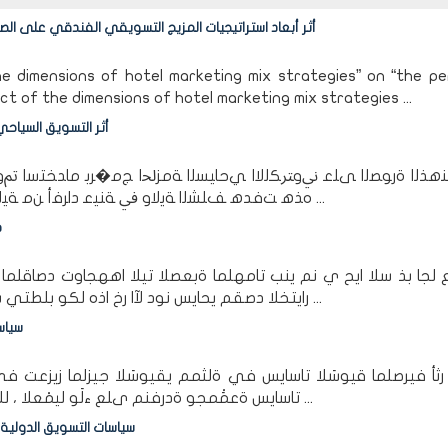
أثر أبعاد استراتيجيات المزيج التسويقي الفندقي على الص
he dimensions of hotel marketing mix strategies” on “the p
ct of the dimensions of hotel marketing mix strategies ...
أثر التسويق السياح
ﻨﻫﺬﻟا ةرﻮﺼﻟا ﻰﻠﻋ ﱐوﱰﻜﻟﻻا ﻲﺣﺎﻴﺴﻟا ﺔﻣﺰﳊا ﺞﻣ�ﺮﺑ ماﺪﺨﺘﺳا ﰎو ،ﺢ
ﻩﺬﻫ ﺖﻓﺪﻫ ﻒﻠﺸﻟا ﺔﻳﻻو ﰲ ﺔﻨﻴﻋ داﺮﻓأ ﻦﻣ ﺔﻴﻟوﻷا ت�ﺎﻴﺒﻟا ﻊﻤﳉ نﺎﻴﺒﺘﺳﻻا ةادأ ﻰﻠﻋ دﺎﻤﺘﻋﻻﺑﺎ ﻚﻟذو ...
د
لجا بذ سلا ايح ي نم ينب تامهلما ةبعصلا تيلا اههجاوت دصاقلما
رايتخلا دصقم يحايس نود لآا رخ اذه لكو بلطتي بيلاسأ ملع ةي ةثيدح و وه رودلا يساسلأا يذلا هبعلي ...
سياس
أ فيرصلما قيوسَلا تاسايس في ةلثمم يقيوسَلا جيزلما زيزعت في في
تاسايس ةعمَْمجو ةدرفنم ىلع ءلَو ليمْعلا ، للاخ نم لماعَلا موهفم عم ءلَولا ءانب هنأ ىلع داعبلأا ...
سياسات التسويق الدولية