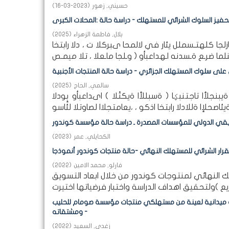
حسيني, زهور
(
2023-03-16
)
يز السلوك الشرائي للمستهلك - دراسة حالة :المحلات الكبرى
بلال, فاطمة الزهراء
(
2025
)
لجا كلهتـسملل يئار في لالمحا ىبركلا ت ، دلا رابتخا
ي على سلوك المستهلك الجزائري - دراسة حالة المنتجات الأجنبية
سالمي, الحاج
(
2025
)
جلأا تاجتنبؼا ( ةسبللأا ةيكتًلا ) اىداعبأو بٕودلا
يقي الدولي للمؤسسات المصدرة ـ دراسة حالة مؤسسة كوندور
الكحايلي, عمر
(
2023
)
فارلو, محمد الامين
(
2022
)
 النهائي لمنتوجات كوندور من خلال ابعاد التسويق
اسة ميدانية لعينة من مستهلكي منتجات مؤسسة صومام للحليب
ومشتقاته -
زغدي, السعيد
(
2022
)