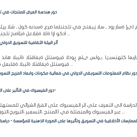
دور هندسة العرض للمنتجات في تحف
لىإ ةسار رود ـ سلا زـيفتح في تاـجتنلما ضرع ةسدنه كول ـ شلا يرـئاز
اذكو لإا ةللا ةقلاعل ةيئاصح تاـجتنلما ضرـع ةـسدنه اـهداعبأو ( وـلجا ماـعلا ، تلا ميمـص ...
أثر البيئة الثقافية للتسويق الدول
ئازبعا كلهتسبؼا ؾولس ىلع بٕودلا قيوستلل ةيفاقثلا ةئيبلا هابذ ةيبن
قيوستلل ةيفاقثلا ةئيبلا ةقلبعل ةيئاصحلإا ةللادلا رابتخا اذكو ، ،يعامتجلاا لصاوتلا لئاسو ...
ور نظام المعلومات التسويقي الدولي في فعالية مكونات وابعاد المزيج التسو
دور الفيسبوك في التأثير على القرار الشرائي للمستهلك النهائي -حالة منتجات كوندور أنموذجا-
راسة الى التعرف على اثر الفيسبوك على القرار الشرائي للمستهلك
عبر الفيسبوك والمتمثلة في (المنتج ،التسعير ،الترويج،التوزيع )ولتحقيق اهداف الدراسة واختبار فرضياتها اختيرت ...
لممارسات الأخلاقية في التسويق وتأثيرها على الصورة الذهنية للمؤسسة - در