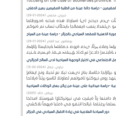
focusing on the case of Boumerdes province. Th
المقيمين - دراسة حالة عينة من الطلبة المقيمين بعين الدفلى
حريزي, مخفي
(
2024-01-29
)
رثأت ىدم ديدتح لىا ةساردلا هذه فدته ةحورطلما
ة الذهنية للمقصد السياحي بالجزائر - دراسة عينة من السياح
بوشاقور, عبد القادر
(
2024-01-29
)
ﺎﻨﻋ ﲑﺛﺄﺗ ىﺪﻣ ةرﻮـﺻ ﺪـﺻﺎﻘﳌا ﺔﻴﺣﺎﻴﺴﻟا ﺮﺋاﺰﳉﺎﺑ
صل الاجتماعي في اختيار الوجهة السياحية لدى السائح الجزائري
دراوي, جمال
(
2024-02-15
)
رئازلجا حئاسلا بناج نىعت تيلا نع ثحبلا ونح ايفاضإ
ية -دراسة ميدانية على عينة من زبائن بعض الوكلات السياحية
بريكي, خالد
(
2025
)
 دامتعا رثأ ةيقرت في نيوتركللإا قيوستلا امدلخا
دور السياحة العلاجية في زيادة الاقبال السياحي في الجزائر