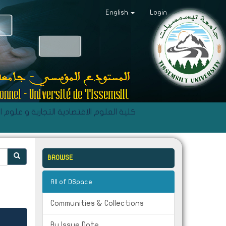
English
Login
C- Faculté des Sciences Economiques, Commerciales et des Sciences de Gestion - كلية العلوم الاقتصادية التجاري
BROWSE
All of DSpace
Communities & Collections
By Issue Date