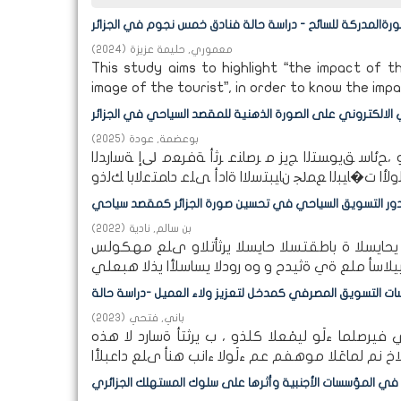
ورةالمدركة للسائح - دراسة حالة فنادق خمس نجوم في الجزائر
معموري, حليمة عزيزة
(
2024
)
This study aims to highlight “the impact of t
image of the tourist”, in order to know the impa
ي الالكتروني على الصورة الذهنية للمقصد السياحي في الجزائر
بوعضمة, عودة
(
2025
)
ﺋﺎﺳ ﻖﻳﻮﺴﺘﻟا ﺞﻳﺰ ﻣ ﺮﺻﺎﻨﻋ ﺮﺛأ ﺔﻓﺮﻌﻣ ﱃإ ﺔﺳارﺪﻟا
ور التسويق السياحي في تحسين صورة الجزائر كمقصد سياحي
بن سالم, نادية
(
2022
)
 يحايسلا ة باطقتسلا حايسلا يرثأتلاو ىلع مهكولس
ات التسويق المصرفي كمدخل لتعزيز ولاء العميل -دراسة حالة
باني, فتحي
(
2023
)
رصلما ءلَو ليمْعلا كلذو ، ب يرثتأ ةسارد لا هذه
 في المؤسسات الأجنبية وأثرها على سلوك المستهلك الجزائري