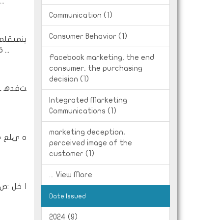
..
Communication (1)
Consumer Behavior (1)
ينميقلم
ةيلاكشلإا ةلجاعم تتمو ،ةمدخلل ةكردلما ةدولجا داعبا ساسا ىلع اذهو ،ىلفدلا ينعب ةيعمالجا ءايحلأاب تساب نم ةنوكم ...
Facebook marketing, the end
consumer, the purchasing
decision (1)
ﺖﻓﺪﻫ ﺔﻟ
Integrated Marketing
Communications (1)
marketing deception,
ه ىلع ىد
perceived image of the
customer (1)
... View More
ا خل :ص 
Date Issued
2024 (9)