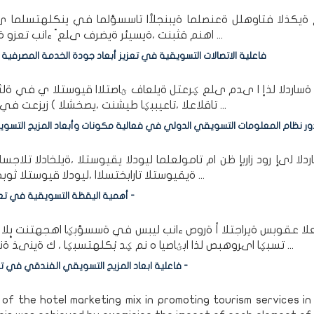
ةيكذلا فتاوهلل ةعنصلما ةيبنجلأا تاسسؤلما في ينكلهتسلما ىدل 
اهنم قثبنت ،ةيسيئر ةيضرف ىلع ً ءانب تعزو ةنابتسا ةينوتركلإ الهلاخ نم انلصح باجتسا ىلع ة 1936 ...
فاعلية الاتصالات التسويقية في تعزيز أبعاد جودة الخدمة المصرفية ا
اردلا لذإ ا ىدم ىلع ؼرعتل ةيلعاف ؿاصتلاا قيوستلا ي في ةلثبف ر
تاقلاعلا ،تاعيببؼا طيشنت ،يصخشلا ) زيزعت في داعبأ ةيفرصبؼا ةمدبػا ةدوج ةمدقبؼا ( ،ةيسوملبؼا ...
ور نظام المعلومات التسويقي الدولي في فعالية مكونات وأبعاد المزيج التسو
دلا لىإ رود زاربإ ظن ام تامولعلما ليودلا يقيوستلا ،ةيلخادلا تلاجسل
ةيقيوستلا تارابختسلاا ،ليودلا قيوستلا ثوبح في ةيلاعف داعبأو تانوكم جيزلما ليودلا يقيوستلا ...
أهمية اليقظة التسويقية في تعزيز تموقع العلامة التجارية للمؤسسة الاقتصادية - دراسة حالة -
ا عقوبس ةيراجتلا أ ةروص ءانب ليبس في ةسسؤبؼا اهجهتنت بٍلا تاي
تسبؼا اىروهبص لذا ابؽاصيا ه نم ؼد بْكلهتسبؼا ، ك ةينىذ ةناكم ىلع ؿوصبغا لجا نم اذى ةمادتسم ك نع ةزيبف ...
فاعلية ابعاد المزيج التسويقي الفندقي في ترقية خدمات القطاع السياحي بالجزائر - ولاية بومرداس نموذجا -
f the hotel marketing mix in promoting tourism services in 