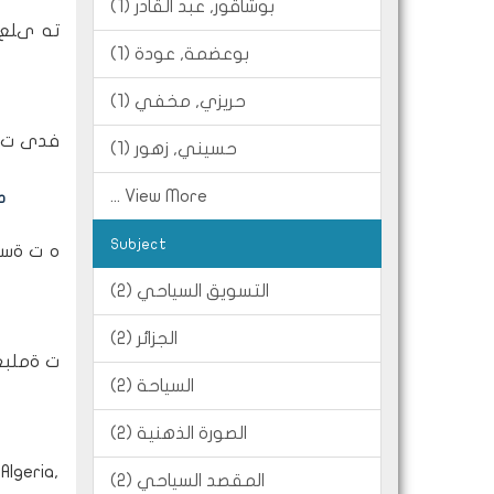
بوشاقور, عبد القادر (1)
ته ىلع 
بوعضمة, عودة (1)
حريزي, مخفي (1)
فدى ت ةس
حسيني, زهور (1)
... View More
د
Subject
ه ت ةسار
التسويق السياحي (2)
الجزائر (2)
ت ةملبعل
السياحة (2)
الصورة الذهنية (2)
Algeria,
المقصد السياحي (2)