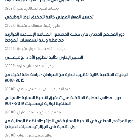
الحراك الشعبي في الجزائر - الدوافع والمسارات -
دحمان, لعلو
;
الجيلالي, عمر
(
2021
)
تحسين المسار المهني كآلية لتحقيق الرضا الوظيفي
حلوز, رتيبة
;
عيساني, فتيحة
(
2021
)
دور المجتمع المدني في تنمية المجتمع : الكشافة الإسلاعية الجزائرية
محافظة ولاية تيسمسيلت أنموذجا
بدرانـــي, فاطيمــــة
;
عوار, فتيحة
(
2021
)
التسيير الإداري كآلية لتطوير الأداء الوظيفــــي
لبيض, أسامة
;
شنان, خلود
(
2021
)
الولايات المنتدبة كالية لتقريب الادارة من المواطن -دراسة حالة تقرت من
2015-2018
عبد النور, عيساني
;
ابراهيم, كاضي
(
2018
)
دور المجالس المحلية المنتخبة في تحقيق التنمية المحلية -المجالس
المنتخبة لولاية تيسمسيلت 2012-2017
محمد, عنتري
;
كريمة, زغاري
(
2018
)
دور المجتمع المدني في التنمية المحلية في الجزائر -المنظمة الوطنية من
اجل التنمية في الجزائر تيسمسيلت انموذجا
نوال, غنيم
;
خيرة, تواب
(
2018
)