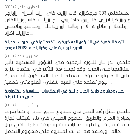
لخذاري, جلول
(
2024
)
المستخلص 333 جرجكزززع قات ازززيث قاى اازززت أسزززي زززيارجرا
ويوزززنخرا اتزززي قا زززرق قاختزززي ا خ زززيأ ث قاسايوزززتلاقاى
اازززتلاجلا زززعلاازززك لا زززرقأايلا ازززىلاجلا زززعلاعتوزززيلاحتي
عازززيلا. ااكززبا ...
الثورة الرقمية في الشؤون العسكرية واستخدماتها في الحروب الحديثة
الحرب الروسية على اوكرانيا عام 2022 نموذجا
معيزي, ليندة
(
2024
)
ملخص الدر كان للثورة الرقمية في الشؤون العسكرية تأثيرا
استراتيجيا على الحرب. وقد تجسد هذا التأثير في العتماد الْتزايد
على التكنولوجيا يؤكد معظم الخبراء العسكرين أنه معارك
اليوم تعتمد على العبد التقني- الْعلوماتي كمعيارَ ...
الصين ومشروع طريق الحرير دراسة في الانعكاسات السياسية والاقتصادية
على مسار التجارة
حرز الله, امحمد
(
2024
)
ملخص تمثل رؤية الصين في مشروع طريق الحرير أو كما يعرف
بمبادرة الحزام والطريق الطموح الصيني في بناء شبكات تجارة
عالمية من خلال تطوير مسارات برية وبحرية تربطها بباقي دول
العالم ، ويعتمد هذا ات الث المشروع على مفهوم التكامل ...