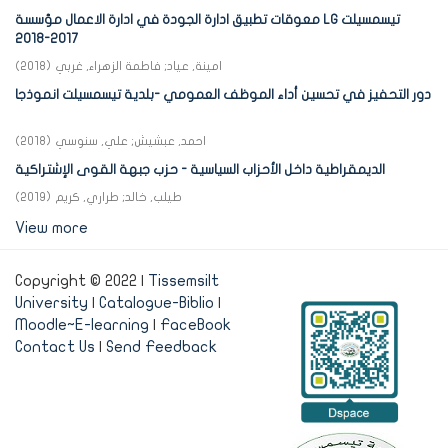
معوقات تطبيق ادارة الجودة في ادارة الاعمال مؤسسة LG تيسمسيلت
2017-2018
امينة, عياد
;
فاطمة الزهراء, غربي
(
2018
)
دور التحفيز في تحسين أداء الموظف العمومي -بلدية تيسمسيلت انموذجا
احمد, عبشيش
;
علي, سنوسي
(
2018
)
الديمقراطية داخل الأحزاب السياسية - حزب جبهة القوى الإشتراكية
طيلب, خالد
;
طراري, كريم
(
2019
)
View more
Copyright © 2022 |
Tissemsilt
University
|
Catalogue-Biblio
|
Moodle~E-learning
|
FaceBook
Contact Us
|
Send Feedback