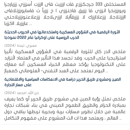
المستخلص 333 جرجكزززع قات ازززيث قاى اازززت أسزززي زززيارجرا
ويوزززنخرا اتزززي قا زززرق قاختزززي ا خ زززيأ ث قاسايوزززتلاقاى
اازززتلاجلا زززعلاازززك لا زززرقأايلا ازززىلاجلا زززعلاعتوزززيلاحتي
عازززيلا. ااكززبا ...
الثورة الرقمية في الشؤون العسكرية واستخدماتها في الحروب الحديثة
الحرب الروسية على اوكرانيا عام 2022 نموذجا
معيزي, ليندة
(
2024
)
ملخص الدر كان للثورة الرقمية في الشؤون العسكرية تأثيرا
استراتيجيا على الحرب. وقد تجسد هذا التأثير في العتماد الْتزايد
على التكنولوجيا يؤكد معظم الخبراء العسكرين أنه معارك
اليوم تعتمد على العبد التقني- الْعلوماتي كمعيارَ ...
الصين ومشروع طريق الحرير دراسة في الانعكاسات السياسية والاقتصادية
على مسار التجارة
حرز الله, امحمد
(
2024
)
ملخص تمثل رؤية الصين في مشروع طريق الحرير أو كما يعرف
بمبادرة الحزام والطريق الطموح الصيني في بناء شبكات تجارة
عالمية من خلال تطوير مسارات برية وبحرية تربطها بباقي دول
العالم ، ويعتمد هذا ات الث المشروع على مفهوم التكامل ...