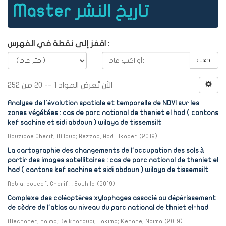
Master تاريخ النشر
اقفز إلى نقطة في الفهرس :
اذهب
الآن تُعرض المواد 1 -- 20 من 252
Analyse de l'évolution spatiale et temporelle de NDVI sur les
zones végétées : cas de parc national de theniet el had ( cantons
kef sachine et sidi abdoun ) wilaya de tissemsilt
Bouziane Cherif, Miloud
;
Rezzab, Abd Elkader
(
2019
)
La cartographie des changements de l'occupation des sols à
partir des images satellitaires : cas de parc national de theniet el
had ( cantons kef sachine et sidi abdoun ) wilaya de tissemsilt
Rabia, Youcef
;
Cherif, , Souhila
(
2019
)
Complexe des coléoptères xylophages associé au dépérissement
de cèdre de l'atlas au niveau du parc national de thniet el-had
Mechaher, naima
;
Belkharoubi, Hakima
;
Kenane, Naima
(
2019
)