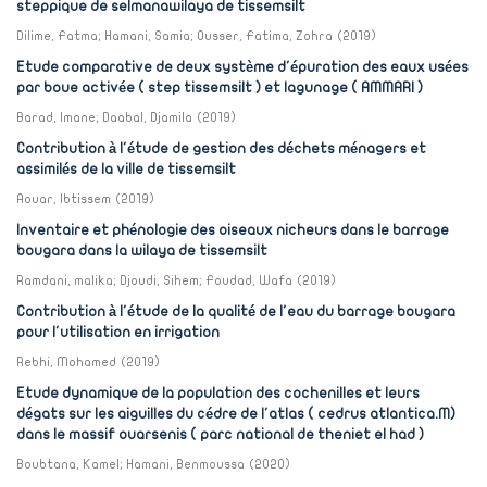
steppique de selmanawilaya de tissemsilt
Dilime, Fatma
;
Hamani, Samia
;
Ousser, Fatima, Zohra
(
2019
)
Etude comparative de deux système d'épuration des eaux usées
par boue activée ( step tissemsilt ) et lagunage ( AMMARI )
Barad, Imane
;
Daabal, Djamila
(
2019
)
Contribution à l'étude de gestion des déchets ménagers et
assimilés de la ville de tissemsilt
Aouar, Ibtissem
(
2019
)
Inventaire et phénologie des oiseaux nicheurs dans le barrage
bougara dans la wilaya de tissemsilt
Ramdani, malika
;
Djoudi, Sihem
;
Foudad, Wafa
(
2019
)
Contribution à l'étude de la qualité de l'eau du barrage bougara
pour l'utilisation en irrigation
Rebhi, Mohamed
(
2019
)
Etude dynamique de la population des cochenilles et leurs
dégats sur les aiguilles du cédre de l'atlas ( cedrus atlantica.M)
dans le massif ouarsenis ( parc national de theniet el had )
Boubtana, Kamel
;
Hamani, Benmoussa
(
2020
)