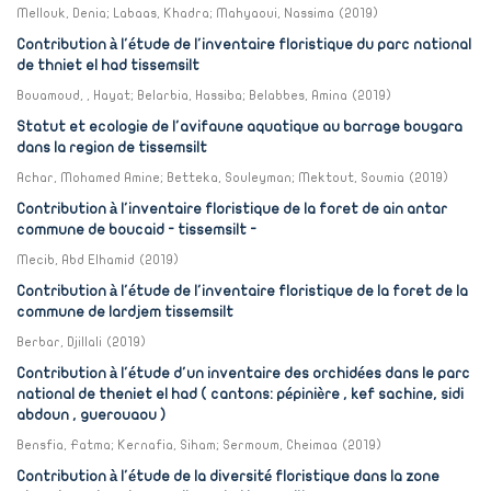
Mellouk, Denia
;
Labaas, Khadra
;
Mahyaoui, Nassima
(
2019
)
Contribution à l'étude de l'inventaire floristique du parc national
de thniet el had tissemsilt
Bouamoud, , Hayat
;
Belarbia, Hassiba
;
Belabbes, Amina
(
2019
)
Statut et ecologie de l'avifaune aquatique au barrage bougara
dans la region de tissemsilt
Achar, Mohamed Amine
;
Betteka, Souleyman
;
Mektout, Soumia
(
2019
)
Contribution à l'inventaire floristique de la foret de ain antar
commune de boucaid - tissemsilt -
Mecib, Abd Elhamid
(
2019
)
Contribution à l'étude de l'inventaire floristique de la foret de la
commune de lardjem tissemsilt
Berbar, Djillali
(
2019
)
Contribution à l'étude d'un inventaire des orchidées dans le parc
national de theniet el had ( cantons: pépinière , kef sachine, sidi
abdoun , guerouaou )
Bensfia, Fatma
;
Kernafia, Siham
;
Sermoum, Cheimaa
(
2019
)
Contribution à l'étude de la diversité floristique dans la zone