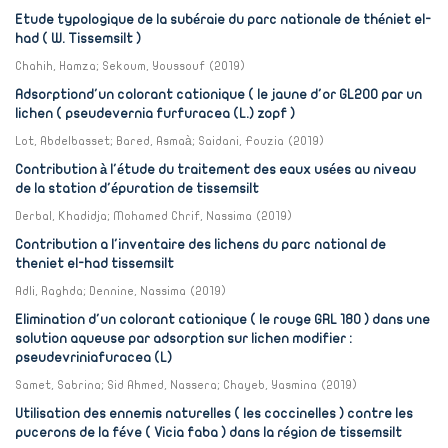
Etude typologique de la subéraie du parc nationale de théniet el-
had ( W. Tissemsilt )
Chahih, Hamza
;
Sekoum, Youssouf
(
2019
)
Adsorptiond'un colorant cationique ( le jaune d'or GL200 par un
lichen ( pseudevernia furfuracea (L.) zopf )
Lot, Abdelbasset
;
Bared, Asmaà
;
Saidani, Fouzia
(
2019
)
Contribution à l'étude du traitement des eaux usées au niveau
de la station d'épuration de tissemsilt
Derbal, Khadidja
;
Mohamed Chrif, Nassima
(
2019
)
Contribution a l'inventaire des lichens du parc national de
theniet el-had tissemsilt
Adli, Raghda
;
Dennine, Nassima
(
2019
)
Elimination d'un colorant cationique ( le rouge GRL 180 ) dans une
solution aqueuse par adsorption sur lichen modifier :
pseudevriniafuracea (L)
Samet, Sabrina
;
Sid Ahmed, Nassera
;
Chayeb, Yasmina
(
2019
)
Utilisation des ennemis naturelles ( les coccinelles ) contre les
pucerons de la féve ( Vicia faba ) dans la région de tissemsilt