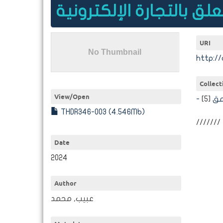
URI
http://
Collect
View/
Open
[5]
- 
THDR346-003 (4.546Mb)
///////
Date
2024
Author
عبيب, محمد