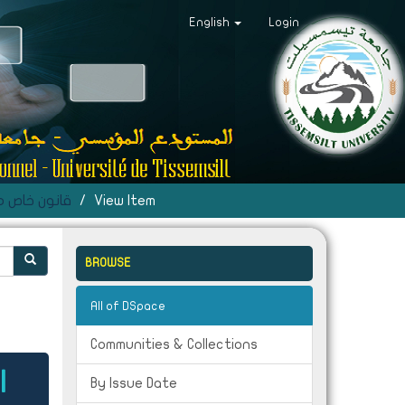
English
Login
قانون خاص م
View Item
BROWSE
All of DSpace
Communities & Collections
ا
By Issue Date