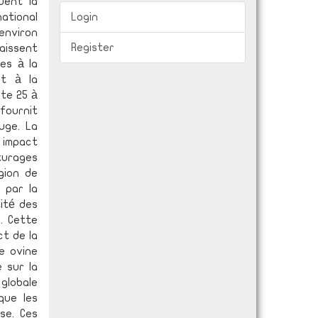
uent la
national
Login
 environ
Register
aissent
es à la
et à la
nte 25 à
 fournit
uge. La
 impact
âturages
égion de
 par la
tité des
. Cette
t de la
e ovine
e sur la
 globale
que les
se. Ces