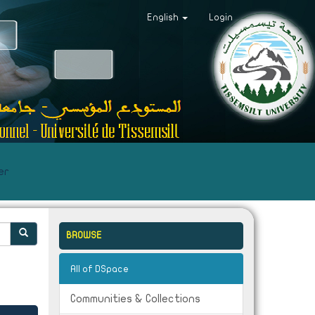
English
Login
er
BROWSE
All of DSpace
Communities & Collections