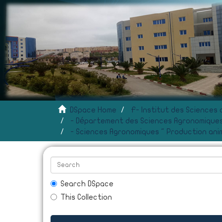
DSpace Home
- Département des Sciences Agronomiques
- Sciences Agronomiques " Production anim
Search DSpace
This Collection