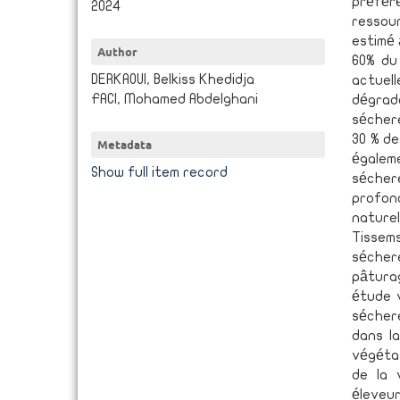
préfér
2024
ressour
estimé 
Author
60% du
DERKAOUI, Belkiss Khedidja
actuel
FACI, Mohamed Abdelghani
dégrad
séchere
30 % de
Metadata
égalem
Show full item record
sécher
profond
naturel
Tissem
séchere
pâtura
étude 
sécher
dans la
végétat
de la 
éleveu