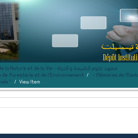
F- Institut des Sciences de la Nature et de la Vie - معهد علوم الطبيعة و الحياة
 de Foresterie et de l'Environnement
- Mémoires de Mast
ale "
View Item