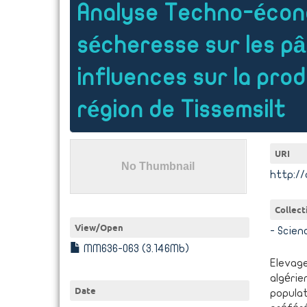
Analyse Techno-écono
sécheresse sur les p
influences sur la pro
région de Tissemsilt
URI
http://
Collect
View/
Open
- Scien
MM636-063 (3.146Mb)
Elevag
algérie
Date
populat