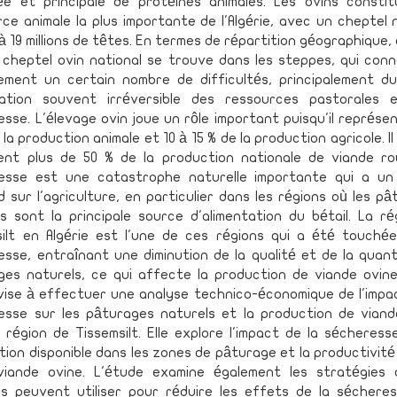
ée et principale de protéines animales. Les ovins constit
ce animale la plus importante de l'Algérie, avec un cheptel 
à 19 millions de têtes. En termes de répartition géographique,
 cheptel ovin national se trouve dans les steppes, qui conn
lement un certain nombre de difficultés, principalement du
ation souvent irréversible des ressources pastorales 
sse. L'élevage ovin joue un rôle important puisqu'il représe
 la production animale et 10 à 15 % de la production agricole. Il
ent plus de 50 % de la production nationale de viande ro
esse est une catastrophe naturelle importante qui a un
 sur l'agriculture, en particulier dans les régions où les p
s sont la principale source d'alimentation du bétail. La r
silt en Algérie est l'une de ces régions qui a été touchée
sse, entraînant une diminution de la qualité et de la quan
ges naturels, ce qui affecte la production de viande ovine
vise à effectuer une analyse technico-économique de l'impac
esse sur les pâturages naturels et la production de viand
 région de Tissemsilt. Elle explore l'impact de la sécheress
ion disponible dans les zones de pâturage et la productivité
viande ovine. L'étude examine également les stratégies 
rs peuvent utiliser pour réduire les effets de la sécheres