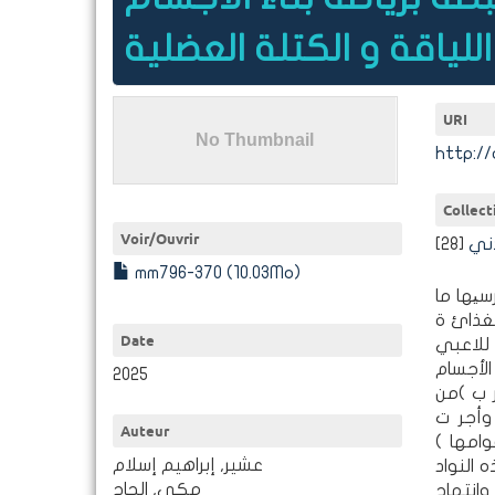
للياقة و الكتلة العضلية
URI
http://
Collect
Voir/
Ouvrir
ني
[28]
mm796-370 (10.03Mo)
سیها ما
لغذائ ة
Date
 للاعبي
الأجسام
2025
ر ب )من
في، وأجر ت
Auteur
جسام لمدینة الب ض من
عشير, إبراهيم إسلام
اد Bالر
مكي, الحاج
وانتهاج