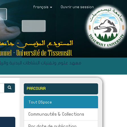
français
Ouvrir une session
E- Institut des Sciences et Techniques des Activités Physiques et Sportives - معهد علوم وتقنيات النشاطات البدني
PARCOURIR
Tout DSpace
Communautés & Collections
Par date de publication