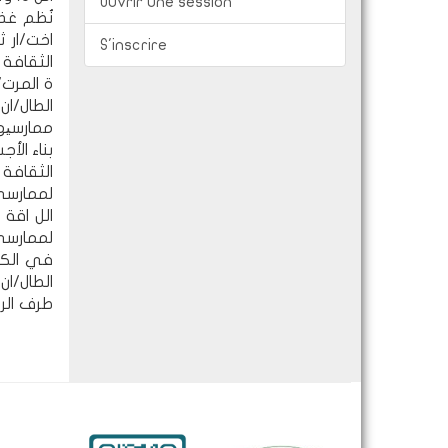
Ouvrir une session
نُظم غذا
S'inscrire
ة المرت/
الطال/ا
ممارسیها
بناء الأ
الثقافة 
الل اقة 
في الكتل
الطال/ان
طرف الر 