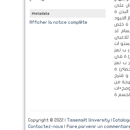
/ان على
الان/طاح، اخت/ار الوقوف من الجلوس
Metadata
ثقافة الغذائ
Afficher la notice complète
م ة خلص
سام لد
 للاعبي
مستو ات
ر ب تعز
لة إحصائ ة في
ر ب تعز
دلالة إحصائ ة
 و قترح
تهجة من
 ومح+ات
لجسم ة
Copyright © 2022 |
Tissemsilt University
|
Catalogu
Contactez-nous
|
Faire parvenir un commentair