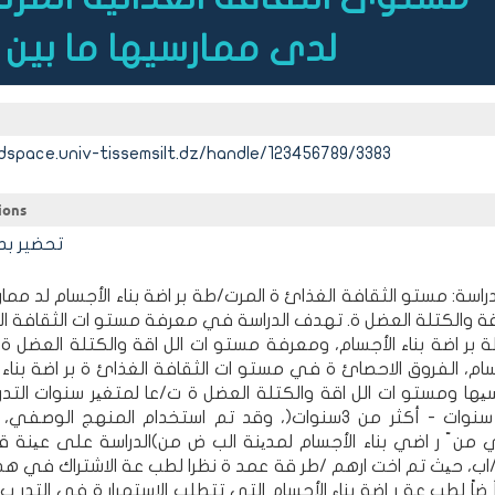
لدى ممارسيها ما بين ا
dspace.univ-tissemsilt.dz/handle/123456789/3383
ions
تحضير بد
دراسة: مستو الثقافة الغذائ ة المرت/طة بر اضة بناء الأجسام لد ممار
اقة والكتلة العضل ة. تهدف الدراسة في معرفة مستو ات الثقافة ا
 بر اضة بناء الأجسام، ومعرفة مستو ات الل اقة والكتلة العضل ة
جسام، الفروق الاحصائ ة في مستو ات الثقافة الغذائ ة بر اضة بناء 
یها ومستو ات الل اقة والكتلة العضل ة ت/عا لمتغیر سنوات التد
1إلى 3 سنوات - أكثر من 3سنوات(، وقد تم استخدام المنهج الوص
الدراسة على عینة قوامها )(32 ر اضي من ّ ر اضي بناء الأ
ب، حیث تم اخت ارهم /طر قة عمد ة نظرا لطب عة الاشتراك في هذه النو
 ضاً لطب عة ر اضة بناء الأجسام التي تتطلب الاستمرار ة في التدر ب 