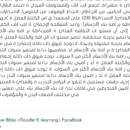
ئ ة مناس/ة، لجمع الب انات والمعلومات المیدان ة اعتمد الطال
الاخت/ارات البدن ة )اخت/ار ثني الذراعین من 
على المقعد( ق اس الكتلة العضل ة )جهاز الانبود (230 Bالاست/انة )ال
طة بر اضة بناء الأجسام(؛ و/عد المعالجة الإحصائ ة للب انات الك
ن إلى أن مستو ات الثقافة الغذائ ة المرت/طة بر اضة بناء الأج
 تتمیز بدرجة منخفضة، تتمیز مستو ات الل اقة والكتلة العضل ة
جسام بدرجة مقبولة وجیدة، لا توجد فروق ذات دلالة إحصائ ة في 
الغذائ ة بر اضة بناء الأجسام لد ممارسیها ت/عا لمتغیر سنوات التد
لممارسي ر اضة بناء الأجسام لأكثر من 3 سنوات، توجد فروق ذات دلا
والكتلة العضل ة لد ر اضیي بناء الأجسام ت/عا لمتغیر سنوات التد
لممارسي ر اضة بناء الأجسام لأكثر من 3سنوات، لا توجد فروق ذات 
ة العضل ة لد ر اضیي بناء الأجسام ت/عا لمتغیر سنوات التدر ب؛
 إجراء دراسات مستقبل ة لتقو م البرامج التدر ب ة والغذائ ة المن
اضیین المنخرطین في قاعات تدر/ ات بناء الأجسام بناء على معاییر
في مختلف الصفات البدن ة والمؤشرات ا
e-Biblio
|
Moodle~E-learning
|
FaceBook
e