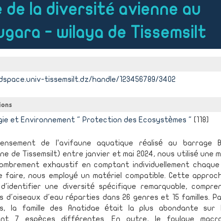
 de la diversité avienne au
gara - wilaya de Tissemsilt
dspace.univ-tissemsilt.dz/handle/123456789/3402
ions
gie et Environnement " Protection des Ecosystèmes "
[118]
ensement de l’avifaune aquatique réalisé au barrage 
e de Tissemsilt) entre janvier et mai 2024, nous utilisé une
ombrement exhaustif en comptant individuellement chaque 
e faire, nous employé un matériel compatible. Cette approc
 d'identifier une diversité spécifique remarquable, compre
 d'oiseaux d'eau réparties dans 26 genres et 15 familles. P
s, la famille des Anatidae était la plus abondante sur l
nt 7 espèces différentes. En outre, le foulque macr