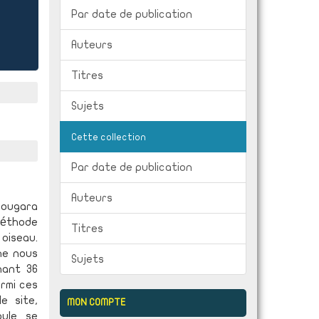
Par date de publication
Auteurs
Titres
Sujets
Cette collection
Par date de publication
Auteurs
Bougara
 méthode
Titres
oiseau.
he nous
Sujets
nant 36
armi ces
e site,
MON COMPTE
oule se