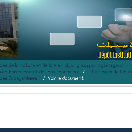
F- Institut des Sciences de la Nature et de la Vie - معهد علوم الطبيعة و الحياة
 de Foresterie et de l'Environnement
- Mémoires de Mast
 des Ecosystèmes "
Voir le document