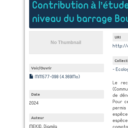
Contribution à l’étude
niveau du barrage Bou
URI
http://
Collect
Voir/
Ouvrir
- Ecolo
MM577-098 (4.369Mo)
Le rec
(Commun
Date
de dén
Pour c
2024
permis
espèces
Auteur
espèce
MEKID, Djamila
compta