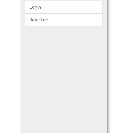
Login
Register