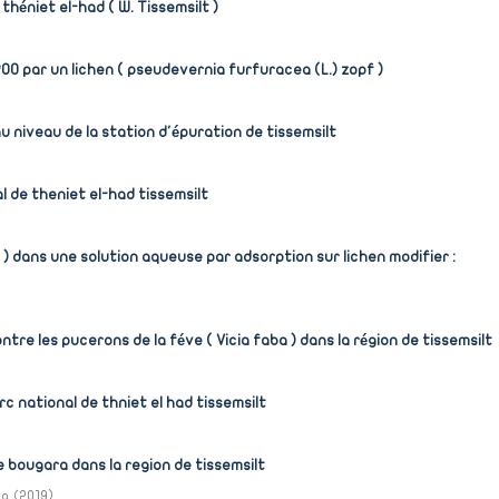
théniet el-had ( W. Tissemsilt )
00 par un lichen ( pseudevernia furfuracea (L.) zopf )
u niveau de la station d'épuration de tissemsilt
l de theniet el-had tissemsilt
0 ) dans une solution aqueuse par adsorption sur lichen modifier :
ontre les pucerons de la féve ( Vicia faba ) dans la région de tissemsilt
rc national de thniet el had tissemsilt
 bougara dans la region de tissemsilt
ia
(
2019
)