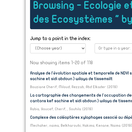
Browsing - Ecologie 
des Ecosystèmes " by
Jump to a point in the index:
Now showing items 1-20 of 118
Analyse de l'évolution spatiale et temporelle de NDVI 
sachine et sidi abdoun ) wilaya de tissemsilt
Bouziane Cherif, Miloud
;
Rezzab, Abd Elkader
(
2019
)
La cartographie des changements de l'occupation des so
cantons kef sachine et sidi abdoun ) wilaya de tissems
Rabia, Youcef
;
Cherif, , Souhila
(
2019
)
Complexe des coléoptères xylophages associé au dépér
Mechaher, naima
;
Belkharoubi, Hakima
;
Kenane, Naima
(
2019