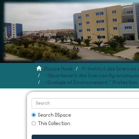
DSpace Home
- Département des Sciences Agronomiques
- Ecologie et Environnement " Protection
Search DSpace
This Collection