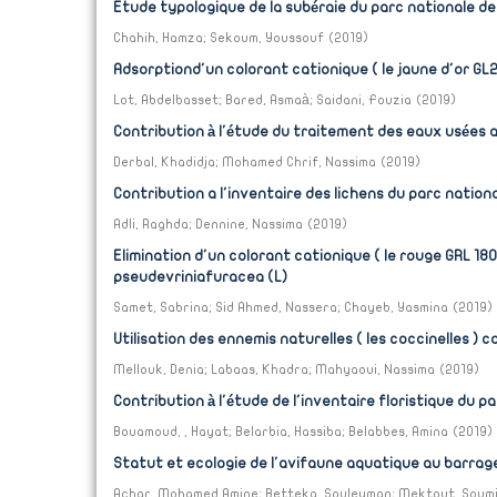
Etude typologique de la subéraie du parc nationale de 
Chahih, Hamza
;
Sekoum, Youssouf
(
2019
)
Adsorptiond'un colorant cationique ( le jaune d'or GL2
Lot, Abdelbasset
;
Bared, Asmaà
;
Saidani, Fouzia
(
2019
)
Contribution à l'étude du traitement des eaux usées a
Derbal, Khadidja
;
Mohamed Chrif, Nassima
(
2019
)
Contribution a l'inventaire des lichens du parc nationa
Adli, Raghda
;
Dennine, Nassima
(
2019
)
Elimination d'un colorant cationique ( le rouge GRL 18
pseudevriniafuracea (L)
Samet, Sabrina
;
Sid Ahmed, Nassera
;
Chayeb, Yasmina
(
2019
)
Utilisation des ennemis naturelles ( les coccinelles ) c
Mellouk, Denia
;
Labaas, Khadra
;
Mahyaoui, Nassima
(
2019
)
Contribution à l'étude de l'inventaire floristique du pa
Bouamoud, , Hayat
;
Belarbia, Hassiba
;
Belabbes, Amina
(
2019
)
Statut et ecologie de l'avifaune aquatique au barrage
Achar, Mohamed Amine
;
Betteka, Souleyman
;
Mektout, Soum