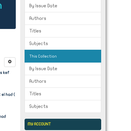
n
By Issue Date
Authors
Titles
Subjects
This Collection
By Issue Date
ns kef
Authors
Titles
 el had (
Subjects
-had
MY ACCOUNT