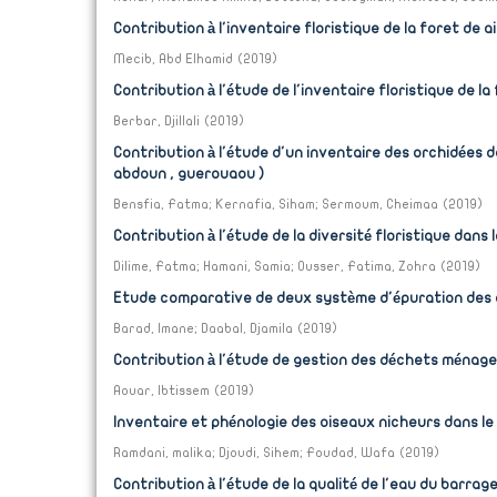
Contribution à l'inventaire floristique de la foret de 
Mecib, Abd Elhamid
(
2019
)
Contribution à l'étude de l'inventaire floristique de l
Berbar, Djillali
(
2019
)
Contribution à l'étude d'un inventaire des orchidées da
abdoun , guerouaou )
Bensfia, Fatma
;
Kernafia, Siham
;
Sermoum, Cheimaa
(
2019
)
Contribution à l'étude de la diversité floristique dan
Dilime, Fatma
;
Hamani, Samia
;
Ousser, Fatima, Zohra
(
2019
)
Etude comparative de deux système d'épuration des ea
Barad, Imane
;
Daabal, Djamila
(
2019
)
Contribution à l'étude de gestion des déchets ménagers 
Aouar, Ibtissem
(
2019
)
Inventaire et phénologie des oiseaux nicheurs dans le
Ramdani, malika
;
Djoudi, Sihem
;
Foudad, Wafa
(
2019
)
Contribution à l'étude de la qualité de l'eau du barrage