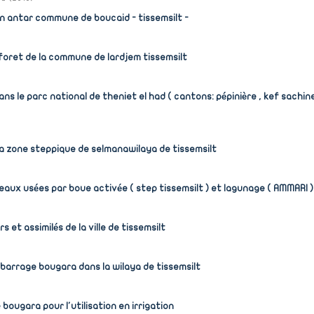
ain antar commune de boucaid - tissemsilt -
a foret de la commune de lardjem tissemsilt
ns le parc national de theniet el had ( cantons: pépinière , kef sachine,
s la zone steppique de selmanawilaya de tissemsilt
ux usées par boue activée ( step tissemsilt ) et lagunage ( AMMARI )
et assimilés de la ville de tissemsilt
 barrage bougara dans la wilaya de tissemsilt
 bougara pour l'utilisation en irrigation