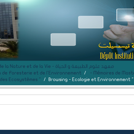
F- Institut des Sciences de la Nature et de la Vie - معهد علوم الطبيعة و الحياة
 de Foresterie et de l'Environnement
- Mémoires de Mast
 des Ecosystèmes "
Browsing - Ecologie et Environnement 