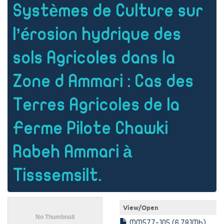
Systèmes de Culture sur
l’érosion hydrique des
sols Agricoles dans la
Zone d Ammari : Cas des
Terres Agricoles de la
Ferme Pilote Chawki
Rabeh Ammari à
Tisssemsilt.
View/
Open
MM577-105 (6.781Mb)