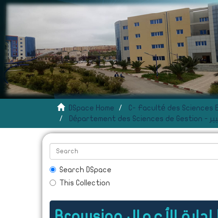
DSpace Home
Départe
Search DSpace
This Collection
Br