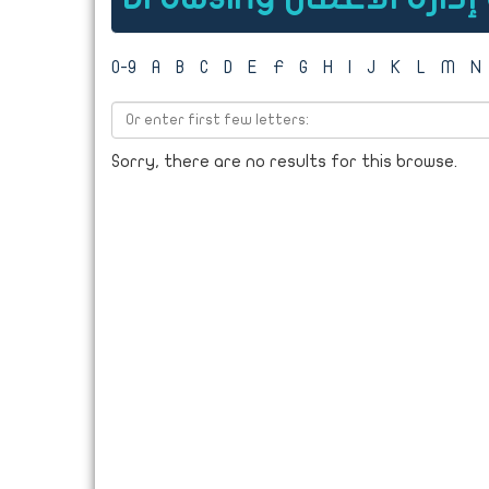
0-9
A
B
C
D
E
F
G
H
I
J
K
L
M
N
Sorry, there are no results for this browse.