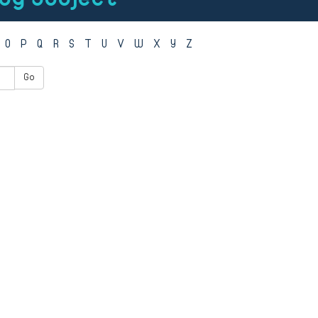
O
P
Q
R
S
T
U
V
W
X
Y
Z
Go