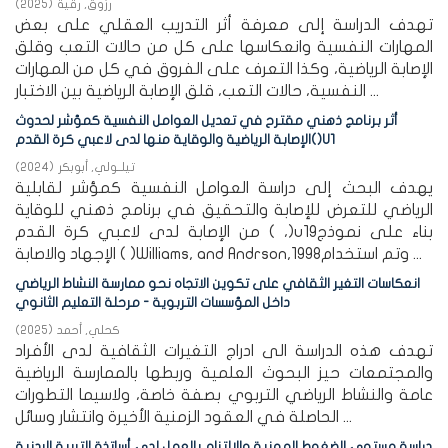
رزوق, رقية
(
2025
)
تهدف الدراسة إلى معرفة أثر التدريب العقلي على بعض
المهارات النفسية وانعكاسها على كل من حالات التعب وقلق
الإصابة الرياضية، وكذا التعرف على الفروق في كل من المهارات
النفسية، حالات التعب، قلق الإصابة الرياضية بين الاختبار ...
أثر برنامج ذهني مقترح في تعديل العوامل النفسية كمؤشر لحدوث
الإصابة الرياضية والوقاية منها لدى لاعبي كرة القدم()U1
تيلــولي, أبوبكر
(
2024
)
يهدف البحث إلى دراسة العوامل النفسية كمؤشر لقابلية
الرياضي للتعرض للإصابة والتحقيق في برنامج ذهني للوقاية
من الإصابة لدى لاعبي كرة القدم ( ،)u19بناء على نموذج
الإجهاد والاصابة ( )Williams, and Andrson,1998وتم استخدام ...
انعكاسات التغير الثقافي على تكوين الاتجاه نحو ممارسة النشاط الرياضي
داخل المؤسسات التربوية - مرحلة التعليم الثانوي
كحلي, أحمد
(
2025
)
تهدف هذه الدراسة الى ادراج التغيرات الثقافية لدى الأفراد
والمجتمعات حيز البحوث العلمية وربطها بالممارسة الرياضية
عامة والنشاط الرياضي التربوي بصفة خاصة، ولاسيما التطورات
الحاصلة في العقود الزمنية الأخيرة وانتشار وسائل ...
دراسة مستوى الضغوط المهنية والالتزام بالعمل لدى أساتذة التربية البدنية