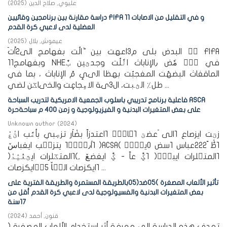
عليوي, صلاح الدين
(
2025
)
دراسة مقارنة بين برنامجين وقائيين FIFA 11 و في التقليل من الاصابات
العضلية لدى لاعبي كرة القدم
عيموش, بلال
(
2025
)
11وبغهامج NHEفي زٌٟ مٗض ٫الإناباث الًٗلُت وجدؿين بٌٗ
الماقغاث البضهُت المغجبُت بهظا الىىٕ مً الإناباث ، بما في
طل٪ الؿغٖت، ال٣ىة الاهٟجاعٍت والخىاػن لضي ...
فاعلية برنامج تدريبي باسلوب الجمعية الامريكية لتدريب السباحة ASCA
على بعض المتغيرات البدنية و الفيزيولوجية و زمن 400 م سباحةحرة
Unknown author
(
2024
)
١اَ٫ضٜهٝ١ يتزصٜب ايغباسٚ )ACSA( ١طَٔ ّ222عباس ١سض ٠يتُٓٝ
١المتػلرات ايبزْٝ( ١ؼٌُ عاّ - ؼٌُ ايغضعٚ ,)١المتػلرات ايؿغٛٝيٛدٝ(
١ايكزصات الشٛاٚ ١ٝ٥ايكزصات ...
تأثير الألعاب المصغرة )05ضد(05بالطريقة المستمرة والطريقة الفترية على
بعض المتغيرات البدنية والفسيولوجية لدى لاعبي كرة القدم أقل من
17سنة
قنون, أحمد
(
2024
)
تهدف هذه الدراسة الى معرفة أثر استخدام الألعاب المصغرة (