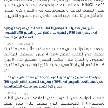
05ضد )05بالطريقة المستمرة والطريقة الفترية في تحسين
بعض الصفات البدنية والفيزيولوجية لدى لاعبي كرة القدم،
فئة أقل من 17سنة، حيث اعتمد الباحثان على المنهج التجريبي،
...
تاثير بعض متغيرالت اللعبةفي الالعاب 4 ضد 4 على السرعة الهوائية
القصوى VMA و القدرة على تكرار الجري االسريع RSA لدى لاعبي كرة
القدم اقل من 19 سنة
قرومي, الحسين
(
2023
)
تهدف هره الدزاست إلى مداولت معسفت جأثير بعض متغيراث
اللعبت في الألعاب المصغ 4ضد 4 على السسعت الهوائيت
القصوى و القدزة على جكساز الجسي السسيع لدى لاعبي
كسة القدم أقل مً 91 سىت. خيث اقترح الباخث بعض المتغيراث
التي ...
دراسة العلاقة بين بعض الطرق الموضوعية التي تعتمد على نبض القلب )
(HR وطريقة التحسس الذاتي للجهد ) (RPEفي تقنين الحمل التدريبي لدى
لاعبي كرة القدم في مرحلة التحضيرالبدني
نوي, العربي
(
2023
)
هدفت الدراسة إلى التعرف على العلاقة بين بعض الطرق
الموضوعية التي تعتمد على نبض القلب ) (HRوطريقة