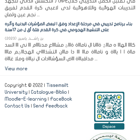
التحسس الذاتي للجهد ) (RPEفي تقنين الحمل التدريبي خلال
التدريبات الهوائية واللاهوائية لدى لاعبي كرة القدم لفريق
نجم عين ولمان ...
بناء برنامج تدريبي في مرحلة الإعداد وفق ا لبعض المؤشرات البدنية وأثره
على التنشيط الهجومي في كرة القدم فئة أق ل من 17سنة
بن راشـــــد, ياسين
(
2023
)
كاااا الهااا ه ماااؽ ةااانا ال ناماااة ةاااؾ مشااااع مدناااام ااا ني ااا السد
مااة ا ا ياااة و ناماااة مااا ااا دا مااان التشذااااي الهجاااؾم ماااا
مداقباااة اااض السؤشااادات ال نياااة وملا غاااة ...
View more
Copyright © 2022 |
Tissemsilt
University
|
Catalogue-Biblio
|
Moodle~E-learning
|
FaceBook
Contact Us
|
Send Feedback