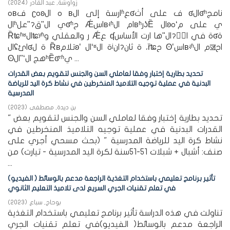
زواوشة, عبد القادر
(
2024
)
هʙف ʗهʚه ال ʙارسة إلى الʱعʛف على أث ʛالʛʰنامج
الʱعلʺॽي الʺقʛʱح Ǽاسʙʵʱام الʙʱرʖȄ الʚهʻي على م
Ȑʨʱʶالʨʸʱر والعقلي و Ǽع ʠالʺها ارت الأساسॽة في الؔʛة
الʢائʛة ل Ȑʙتلامʚʽ الʻʶة الʲانॽة ثان ،ȑʨح ʘʽاسʙʵʱم الॼاح
ʘالʺʻهج الʰȄʛʳʱي ...
تحديد بطارية إختبار وفقا لعاملي السن والجنس لتقويم بعض القدرات
البدنية في عملية توجيه التلاميذ المنخرطين في نشاط كرة اليد للرياضة
المدرسية
بن ديدة, مصطفى
(
2023
)
" تحديد بطارية إختبار وفقا لعاملي السن والجنس لتقويم بعض
القدرات البدنية في عملية توجيه التلاميذ المنخرطين في
نشاط كرة اليد للرياضة المدرسية " (بحث مسحي أجري على
صنف: أشبال + شبلات 51-51سنة لكرة اليد المدرسية - تيارت) من
...
تأثير برنامج تعليمي باستخدام التغذية الراجعة مدعم بالوسائط ( الفيديو)
في تعلم تقنيات الجري السريع لدى تلاميذ التعليم الثانوي
بوحاج, سباع
(
2023
)
تناولت في هذه الدراسة تأثير برنامج تعليمي باستخدام التغذية
الراجعة مدعم بالوسائط( الفيديو)في تعلم تقنيات الجري