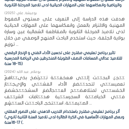
والرياضية وانعكاسهما على المهارات الحياتية لدى تلاميذ المرحلة الثانوية
بوعيشة, علي
(
2025
)
هدفت هذه الدراسة إلى التعرف على مستوى الضغوط
المهنية والالتزام بالعمل وانعكاسهما على المهارات الحياتية
لدى تلاميذ المرحلة الثانوية بالمقاطعة الشمالية عين وسارة
بولاية الجلفة، حيث استخدم الباحث المنهج الوصفي من خلال
توزيع ...
تاثير برنامج تعليمي مقترح على تحسين الأداء الفني و الإنجاز الرقمي
للتلاميذ عدائي المسافات النصف الطويلة المنخرطين في الرياضة المدرسية
(15-18 سنة
بوعلام, عبد الاله
(
2024
)
تعميسػػي لتحدػػضغ الأداء الفشػػي والإىجػػاز
الخقسػػي لمتلاهضػػح العػػجائضغ السشخػػخشضغ
فػػي الخياضػػة السجرسػػية هدػػافات الشرػػف
الصػيمػػة، اسػػتخجـ الباحػػث السػػشٍع ...
أثر برنامج تعليمي مقترح باستخدام التدريب الذهني على التصور العقلي
وبعض المهارات الأساسية في الكرة الطائرة لدى تلاميذ السنة الثانية ثانوي)
17-16سنة (.