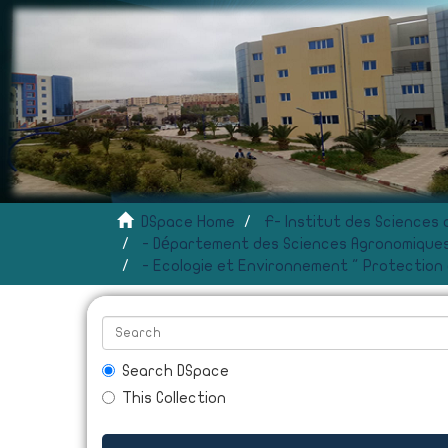
DSpace Home
- Département des Sciences Agronomiques
- Ecologie et Environnement " Protection
Search DSpace
This Collection