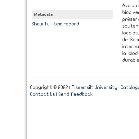
évaluat
biodi
Metadata
préser
Show full item record
soutenu
locales
de Ram
interna
la biod
durable
Copyright © 2022 |
Tissemsilt University
|
Catalogu
Contact Us
|
Send Feedback