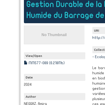
Gestion Durable de la 
Humide du Barrage de
URI
http://
Collect
View/
Open
- Ecolo
MM577-089 (6.218Mb)
Le bar
humide 
Date
en biod
humain
2024
gestion
variée
Author
plusieu
NEGGAZ, Amira
ces es