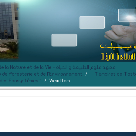
F- Institut des Sciences de la Nature et de la Vie - معهد علوم الطبيعة و الحياة
 de Foresterie et de l'Environnement
- Mémoires de Mast
 des Ecosystèmes "
View Item