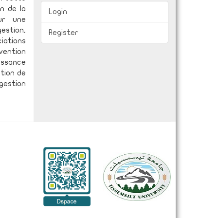
on de la
Login
ur une
estion,
Register
ciations
nvention
issance
ation de
 gestion