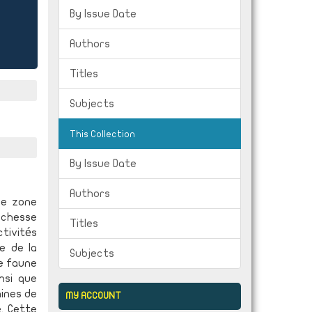
By Issue Date
Authors
Titles
Subjects
This Collection
By Issue Date
Authors
ne zone
richesse
Titles
ctivités
e de la
Subjects
ne faune
nsi que
aines de
MY ACCOUNT
. Cette