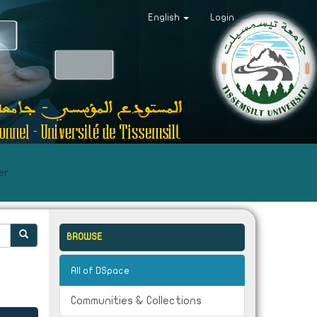
English
Login
er
BROWSE
All of DSpace
Communities & Collections