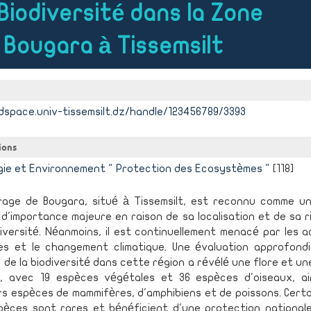
Biodiversité dans la Zone
 Bougara à Tissemsilt
dspace.univ-tissemsilt.dz/handle/123456789/3393
ions
gie et Environnement " Protection des Ecosystèmes "
[118]
rage de Bougara, situé à Tissemsilt, est reconnu comme u
d'importance majeure en raison de sa localisation et de sa 
iversité. Néanmoins, il est continuellement menacé par les a
es et le changement climatique. Une évaluation approfondi
 de la biodiversité dans cette région a révélé une flore et u
s, avec 19 espèces végétales et 36 espèces d'oiseaux, ai
rs espèces de mammifères, d'amphibiens et de poissons. Cert
pèces sont rares et bénéficient d'une protection nationale