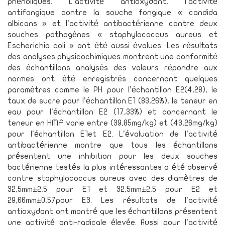
phénoliques. L’activité antioxydant, l’activité
antifongique contre la souche fongique « candida
albicans » et l’activité antibactérienne contre deux
souches pathogènes « staphylococcus aureus et
Escherichia coli » ont été aussi évalues. Les résultats
des analyses physicochimiques montrent une conformité
des échantillons analysés des valeurs répondre aux
normes ont été enregistrés concernant quelques
paramètres comme le PH pour l’échantillon E2(4,28), le
taux de sucre pour l’échantillon E1 (83,26%), le teneur en
eau pour l’échantillon E2 (17,33%) et concernant le
teneur en HMF varie entre (39,85mg/kg) et (43,26mg/kg)
pour l’échantillon E1et E2. L’évaluation de l’activité
antibactérienne montre que tous les échantillons
présentent une inhibition pour les deux souches
bactérienne testés la plus intéressantes a été observé
contre staphylococcus aureus avec des diamètres de
32,5mm±2,5 pour E1 et 32,5mm±2,5 pour E2 et
29,66mm±0,57pour E3. Les résultats de l’activité
antioxydant ont montré que les échantillons présentent
une activité anti-radicale élevée. Aussi pour l’activité