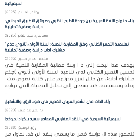
السيميائية
زروالة, بلقاسم
(
2025
)
بناء منهاج اللغة العربية بين جودة الطرح النظري وعوائق التطبيق الميداني:
دراسة وصفية تحليلية
بسباسي, عبد القادر
(
2025
)
"تعليمية التعبير الكتابي وفق المقاربة النصية: السنة الأولى ثانوي جذع
مشترك آداب دراسة وصفية تحليلية
مقدم, صدام حسين
(
2025
)
يهدف هذا البحث إلى د ا رسة فعالية المقاربة النصية في
تحسين التعبير الكتابي لدى تلاميذ السنة الأولى ثانوي )جذع
مشترك آداب(، من خلال تعزيز قدرتهم على كتابة نصوص مت ا
ربطة ومنسجمة، كما يسعى إلى تحليل التحديات التي تواجه
...
رثاء الذات في الشعر العربي القديم في ضوء الرؤيا والتشكيل
بن نصر, عواطف
(
2023
)
السيميائية السردية في النقد المغاربي المعاصر سعيد بنكراد نموذجا
وزير, توفيق
(
2023
)
تتمحور هذه ال دراسة ضمن ما يسمى بنقد الن قد، نحاول من