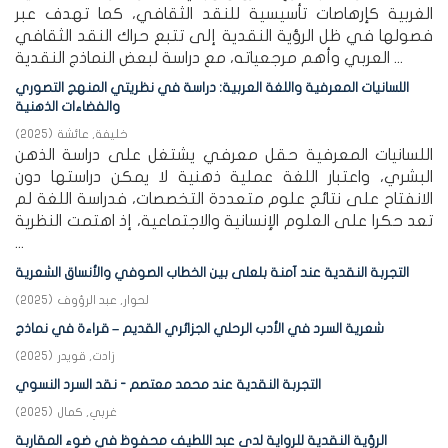
الغربية كإرهاصات تأسيسية للنقد الثقافي، كما تهدف عبر
فصولها في ظل الرؤية النقدية إلى تتبع حراك النقد الثقافي
العربي وأهم مرجعياته، مع دراسة لبعض النماذج النقدية ...
اللسانيات المعرفية واللغة العربية: دراسة في نظريتي المنهج التصوري
والفضاءات الذهنية
خليفة, عائشة
(
2025
)
اللسانيات المعرفية حقل معرفي يشتغل على دراسة الذهن
البشري، واعتبار اللغة عملية ذهنية لا يمكن دراستها دون
الانفتاح على نتائج علوم متعددة التخصصات، فدراسة اللغة لم
تعد حكرا على العلوم الإنسانية والاجتماعية، إذ اهتمت النظرية
...
التجربة النقدية عند آمنة بلعلى بين الخطاب الصوفي والأنساق الشعرية
لحوار, عبد الرؤوف
(
2025
)
شعرية السرد في الأدب الرحلي الجزائري القديم – قراءة في نماذج
زادت, قويدر
(
2025
)
التجربة النقدية عند محمد معتصم - نقد السرد النسوي
غربي, كمال
(
2025
)
الرؤية النقدية للرواية لدى عبد اللطيف محفوظ في ضوء المقاربة