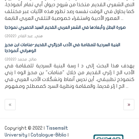
النص الشعري القديم متخذا من شروح ديوان أبي تمام أنموذجا،
كما يحاول في الوقت نفسه رصد تطور هذه الآليات عبر مختلف
العصور الأدبية واستقراء خصوصية التلقي العربي النابعة ...
صورة البطل وأبعادها في الشعر العربي القديم السيد الحميري نموذجا
هني, عبد القادر
(
2022
)
البنية السردية للمقامة في الأدب الجزائري القديم-منامات ابن محرز
الوهراني أنموذجا
صالح, محمد
(
2022
)
يهدف هذا البحث إلى د ا رسة البنية السردية للمقامة في
الأدب الج ا زئري القديم من خلال "منامات" بن محرز الوه ا رني
كنموذج تطبيقي، أين ندرس أنماط وتشكّلات الأدب العربي في
الج ا زئر قديما، والمقامة ونظرية السرد كمصطلح ومفهوم ...
«
»
Copyright © 2022 |
Tissemsilt
University
|
Catalogue-Biblio
|