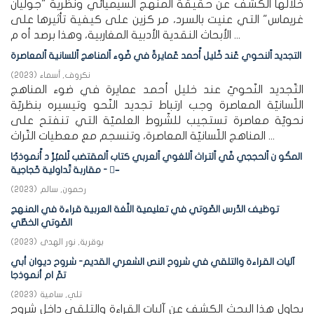
خلالها الكشف عن حقيقة المنهج السيميائي ونظرية "جوليان
غريماس" التي عنيت بالسرد، مر كزين على كيفية تأثيرها على
الأبحاث النقدية الأدبية المغاربية، وهذا برصد أه م ...
التجديد اّلنحوي عّند خّليل أّحمد عّمايرةّ في ضّوء اّلمناهج اّللسانية اّلمعاصرة
نكروف, أسماء
(
2023
)
التّجديد النّحويّ عند خليل أحمد عمايرة في ضوء المناهج
اللّسانيّة المعاصرة وجب ارتباط تجديد النّحو وتيسيره بنظريّة
نحويّة معاصرة تستجيب للشّروط العلميّة التي تنفتح على
المناهج اللّسانيّة المعاصرة، وتنسجم مع معطيات التّراث ...
المكُو ن اّلحججي فّي اّلتراث اّللغوي اّلعربي كتاب اّلمقتضب لّلمبُرَّ د أّنموذجًا
- مقاربة تّداولية حّجاجية –ّ
رحمون, سالم
(
2023
)
توظيف الدّرس الصّوتي في تعليمية اللّغة العربية قراءة في المنهج
الصّوتي الخطّي
بوقربة, نور الهدى
(
2023
)
آليات القراءة والتلقي في شروح النص الشعري القديم- شروح ديوان أبي
تمّ ام أنموذجا
تلي, سامية
(
2023
)
يحاول هذا البحث الكشف عن آليات القراءة والتلقي داخل شروح