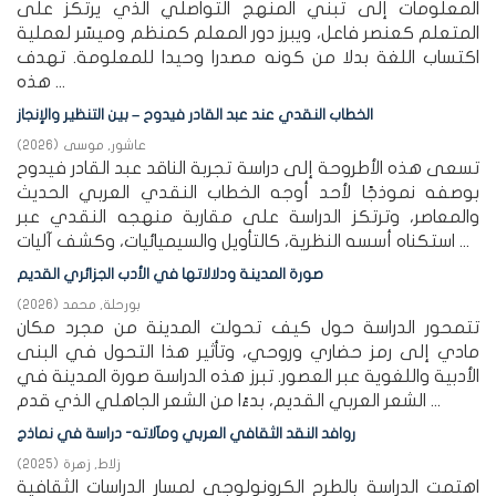
المعلومات إلى تبني المنهج التواصلي الذي يرتكز على
المتعلم كعنصر فاعل، ويبرز دور المعلم كمنظم وميسّر لعملية
اكتساب اللغة بدلا من كونه مصدرا وحيدا للمعلومة. تهدف
هذه ...
الخطاب النقدي عند عبد القادر فيدوح – بين التنظير والإنجاز
عاشور, موسى
(
2026
)
تسعى هذه الأطروحة إلى دراسة تجربة الناقد عبد القادر فيدوح
بوصفه نموذجًا لأحد أوجه الخطاب النقدي العربي الحديث
والمعاصر، وترتكز الدراسة على مقاربة منهجه النقدي عبر
استكناه أسسه النظرية، كالتأويل والسيميائيات، وكشف آليات ...
صورة المدينة ودلالاتها في الأدب الجزائري القديم
بورحلة, محمد
(
2026
)
تتمحور الدراسة حول كيف تحولت المدينة من مجرد مكان
مادي إلى رمز حضاري وروحي، وتأثير هذا التحول في البنى
الأدبية واللغوية عبر العصور. تبرز هذه الدراسة صورة المدينة في
الشعر العربي القديم، بدءًا من الشعر الجاهلي الذي قدم ...
روافد النقد الثقافي العربي ومآلاته- دراسة في نماذج
زلاط, زهرة
(
2025
)
اهتمت الدراسة بالطرح الكرونولوجي لمسار الدراسات الثقافية